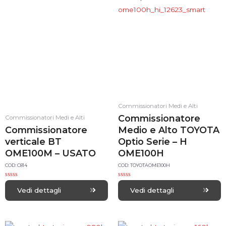
Commissionatori Medi e Alti
Commissionatore
Commissionatori Medi e Alti
Commissionatore
Medio e Alto TOYOTA
verticale BT
Optio Serie – H
OME100M – USATO
OME100H
COD: C814
COD: TOYOTAOME100H
R
R
a
a
Vedi dettagli
Vedi dettagli
t
t
e
e
d
d
0
0
o
o
u
u