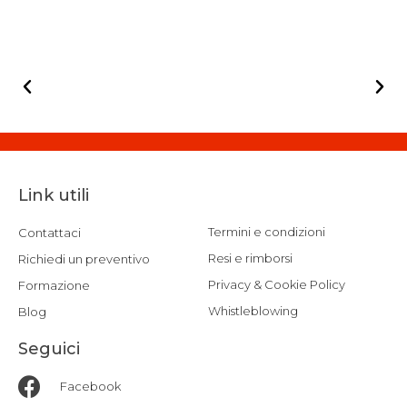
f
f
5
5
Link utili
Termini e condizioni
Contattaci
Resi e rimborsi
Richiedi un preventivo
Privacy & Cookie Policy
Formazione
Whistleblowing
Blog
Seguici
Facebook