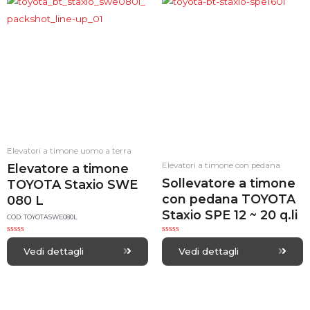
t
t
o
o
f
f
5
5
Elevatori a timone uomo a terra
Elevatori a timone con pedana
Elevatore a timone
Sollevatore a timone
TOYOTA Staxio SWE
con pedana TOYOTA
080 L
Staxio SPE 12 ~ 20 q.li
COD: TOYOTASWE080L
R
R
a
a
Vedi dettagli
Vedi dettagli
t
t
e
e
d
d
0
0
o
o
u
u
t
t
o
o