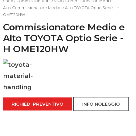
Shop
/
Commissionatori e VNA
/
Commissionatori Medi e
Alti
/ Commissionatore Medio e Alto TOYOTA Optio Serie – H
OME120HW
Commissionatore Medio e
Alto TOYOTA Optio Serie -
H OME120HW
T
o
y
o
RICHIEDI PREVENTIVO
INFO NOLEGGIO
t
a