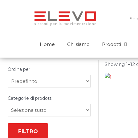
Home
Chi siamo
Prodotti
Prodotti
Showing 1–12 o
Ordina per
Carrelli controbilanciati
Sort Products
Transpallet
Categorie di prodotti
Elevatori a timone
FILTRO
Carrelli retrattili