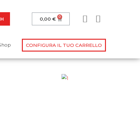
CH
0,00
€
Shop
CONFIGURA IL TUO CARRELLO
lle tue domande!
ovimentazione?
o manuale? Sappiamo dare
 alla prova!