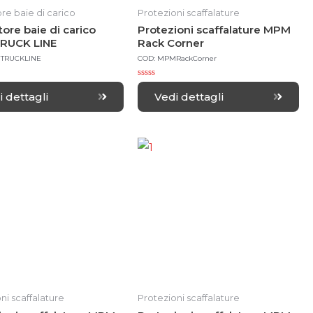
ore baie di carico
Protezioni scaffalature
tore baie di carico
Protezioni scaffalature MPM
RUCK LINE
Rack Corner
TRUCKLINE
COD: MPMRackCorner
R
a
i dettagli
Vedi dettagli
t
e
d
0
o
u
t
o
Toyota
AR-CO C
f
5
ni scaffalature
Protezioni scaffalature