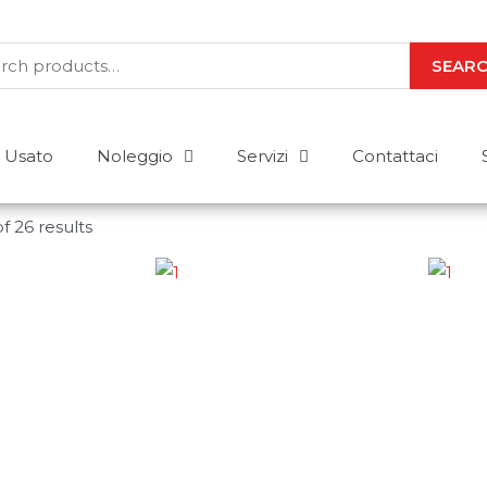
SEAR
Usato
Noleggio
Servizi
Contattaci
f 26 results
Abbiamo le risposte a
Acquisto o noleggio? Stoccaggio o m
Per uso esterno o interno? Elettrico 
risposta a tutte le tue domande. Mettici
CONTATTACI