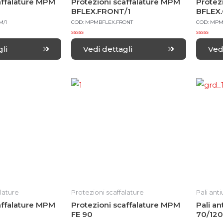
affalature MPM
Protezioni scaffalature MPM
Protez
BFLEX.FRONT/1
BFLEX
M/1
COD: MPMBFLEX.FRONT
COD: MPM
R
R
a
a
li
Vedi dettagli
Ved
t
t
e
e
d
d
0
0
o
o
u
u
t
t
o
o
f
f
5
5
lature
Protezioni scaffalature
Pali anti
affalature MPM
Protezioni scaffalature MPM
Pali a
FE 90
70/120