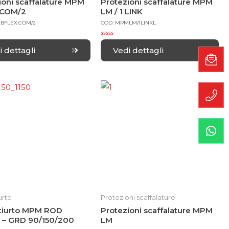
ioni scaffalature MPM
Protezioni scaffalature MPM
.COM/2
LM / 1 LINK
BFLEX.COM/2
COD: MPMLM/1LINKL
R
a
i dettagli
Vedi dettagli
t
e
d
0
o
u
t
o
f
5
urto
Protezioni scaffalature
ntiurto MPM ROD
Protezioni scaffalature MPM
 – GRD 90/150/200
LM