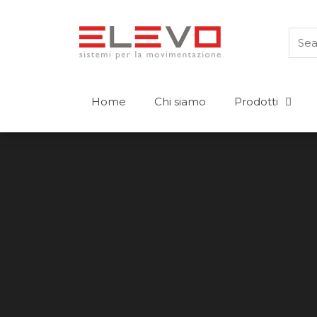
Home
Chi siamo
Prodotti
Prodotti
Carrelli controbilanciati
Transpallet
Elevatori a timone
Carrelli retrattili