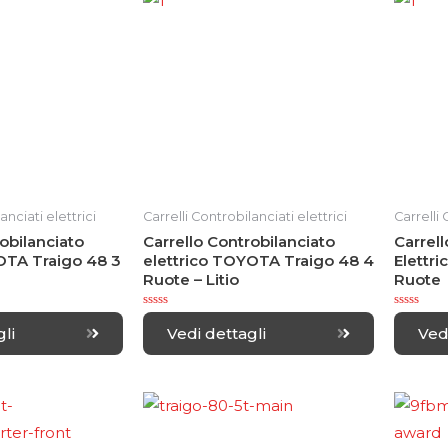
t
o
f
5
anciati elettrici
Carrelli Controbilanciati elettrici
Carrelli 
obilanciato
Carrello Controbilanciato
Carrell
OTA Traigo 48 3
elettrico TOYOTA Traigo 48 4
Elettr
Ruote – Litio
Ruote
R
R
a
a
li
Vedi dettagli
Ved
t
t
e
e
d
d
0
0
o
o
u
u
t
t
o
o
f
f