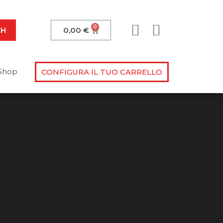
CH
0,00
€
Shop
CONFIGURA IL TUO CARRELLO
lle tue domande!
ovimentazione?
o manuale? Sappiamo dare
 alla prova!