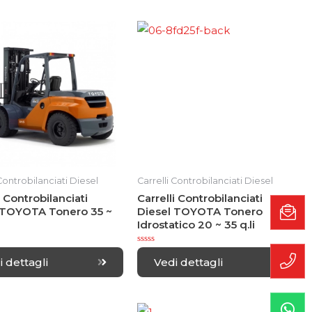
 Controbilanciati Diesel
Carrelli Controbilanciati Diesel
i Controbilanciati
Carrelli Controbilanciati
 TOYOTA Tonero 35 ~
Diesel TOYOTA Tonero
Idrostatico 20 ~ 35 q.li
R
a
i dettagli
Vedi dettagli
t
e
d
0
o
u