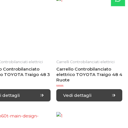
t
o
f
5
Controbilanciati elettrici
Carrelli Controbilanciati elettrici
o Controbilanciato
Carrello Controbilanciato
ico TOYOTA Traigo 48 3
elettrico TOYOTA Traigo 48 4
Ruote
R
a
i dettagli
Vedi dettagli
t
e
d
0
o
u
t
o
f