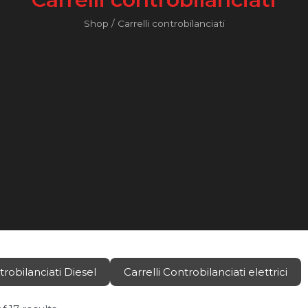
Shop
/ Carrelli controbilanciati
I
n
o
s
Fronius
t
r
i
m
a
r
c
h
i
trobilanciati Diesel
Carrelli Controbilanciati elettrici