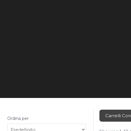
Commissionatori e VNA
Macchine per la pulizia
Piattaforme aeree
Carrelli Multidirezionali e speciali
Scaffalature
Paranchi
Carrelli Con
Ordina per
Sort Products
Fasciapallet