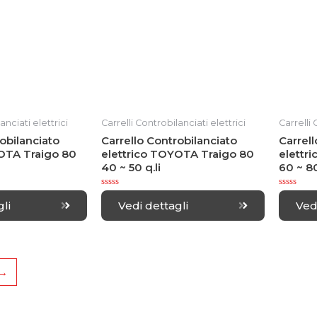
5
5
anciati elettrici
Carrelli Controbilanciati elettrici
Carrelli 
obilanciato
Carrello Controbilanciato
Carrell
OTA Traigo 80
elettrico TOYOTA Traigo 80
elettr
40 ~ 50 q.li
60 ~ 80
R
R
a
a
li
Vedi dettagli
Ved
t
t
e
e
d
d
0
0
o
o
u
u
t
t
→
o
o
f
f
5
5