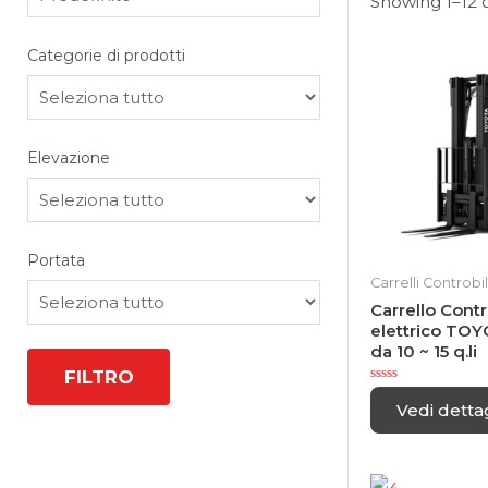
Showing 1–12 o
Categorie di prodotti
Porte rapide
Gruppi elettrogeni
Elevazione
Caricabatterie
Portata
Trattori Industriali
Carrelli Controbil
Carrello Contr
elettrico TOY
da 10 ~ 15 q.li
FILTRO
R
a
Vedi dettag
t
e
d
0
o
u