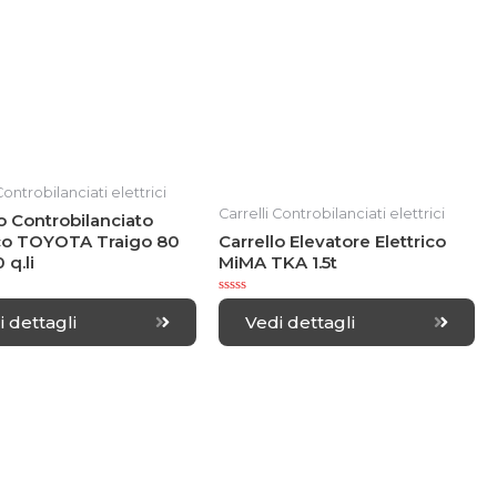
5
Controbilanciati elettrici
Carrelli Controbilanciati elettrici
o Controbilanciato
ico TOYOTA Traigo 80
Carrello Elevatore Elettrico
 q.li
MiMA TKA 1.5t
R
a
i dettagli
Vedi dettagli
t
e
d
0
o
u
t
o
f
5