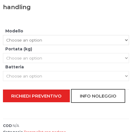
y
o
t
Modello
a
Portata (kg)
Batteria
RICHIEDI PREVENTIVO
INFO NOLEGGIO
COD
N/A