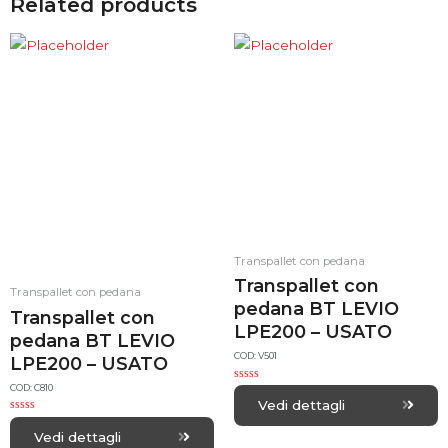
Related products
Transpallet con pedana
Transpallet con
Transpallet con pedana
pedana BT LEVIO
Transpallet con
LPE200 – USATO
pedana BT LEVIO
COD: V501
LPE200 – USATO
COD: C810
R
a
Vedi dettagli
t
R
e
a
d
Vedi dettagli
t
0