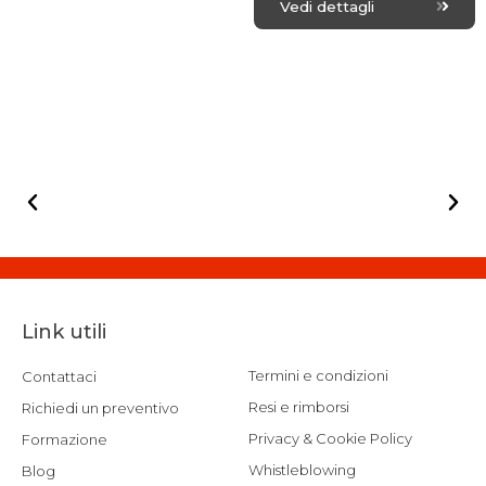
a
d
Vedi dettagli
t
0
e
o
d
u
0
t
o
o
u
f
t
5
o
f
5
Link utili
Termini e condizioni
Contattaci
Resi e rimborsi
Richiedi un preventivo
Privacy & Cookie Policy
Formazione
Whistleblowing
Blog