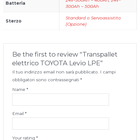
Batteria
300Ah ~ 500Ah
Standard o Servoassistito
Sterzo
(Opzione)
Be the first to review “Transpallet
elettrico TOYOTA Levio LPE”
Il tuo indirizzo email non sarà pubblicato.
I campi
obbligatori sono contrassegnati
*
Name
*
Email
*
Your rating
*