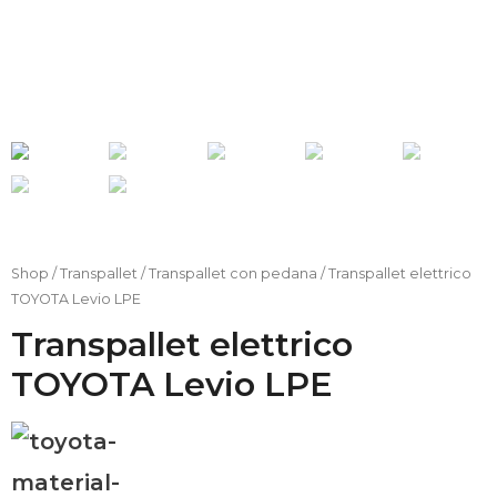
o
Account
Carrello
FAQs
Bonus 4.0
Configura il
Shop
/
Transpallet
/
Transpallet con pedana
/ Transpallet elettrico
tuo carrello
TOYOTA Levio LPE
elevatore
Transpallet elettrico
TOYOTA Levio LPE
T
o