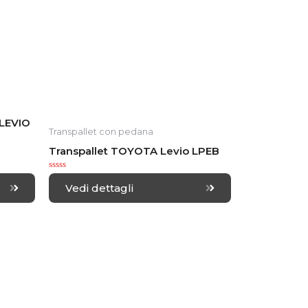
 LEVIO
Transpallet con pedana
Transpallet TOYOTA Levio LPEB
R
a
Vedi dettagli
t
e
d
0
o
u
t
o
f
5