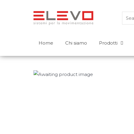
Home
Chi siamo
Prodotti
Prodotti
Carrelli controbilanciati
Transpallet
Elevatori a timone
Carrelli retrattili