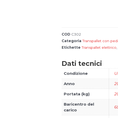
COD
C302
Categoria
Transpallet con pe
I
Etichette
Transpallet elettrico
n
o
s
Fronius
Dati tecnici
t
r
i
Condizione
U
m
a
Anno
2
r
c
h
Portata (kg)
2
i
Baricentro del
6
carico