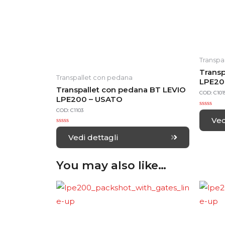
Transpa
Transp
Transpallet con pedana
LPE20
Transpallet con pedana BT LEVIO
COD: C101
LPE200 – USATO
COD: C1103
R
a
Ved
t
R
e
a
Vedi dettagli
d
t
0
e
o
d
u
0
t
You may also like…
o
o
u
f
t
5
o
f
5