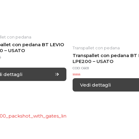
llet con pedana
allet con pedana BT LEVIO
Transpallet con pedana
0 – USATO
Transpallet con pedana BT
5
LPE200 – USATO
COD: C603
i dettagli
R
a
Vedi dettagli
t
e
d
0
o
u
t
o
f
5