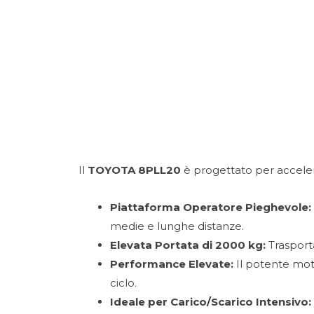
Porte rapide
Gruppi elettrogeni
Caricabatterie
Il
TOYOTA 8PLL20
è progettato per accelerar
Trattori Industriali
Piattaforma Operatore Pieghevole:
medie e lunghe distanze.
Elevata Portata di 2000 kg:
Trasporta
Performance Elevate:
Il potente moto
ciclo.
Ideale per Carico/Scarico Intensivo: