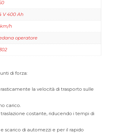
50
4 V 400 Ah
 km/h
edana operatore
302
nti di forza:
sticamente la velocità di trasporto sulle
no carico.
traslazione costante, riducendo i tempi di
 e scarico di automezzi e per il rapido