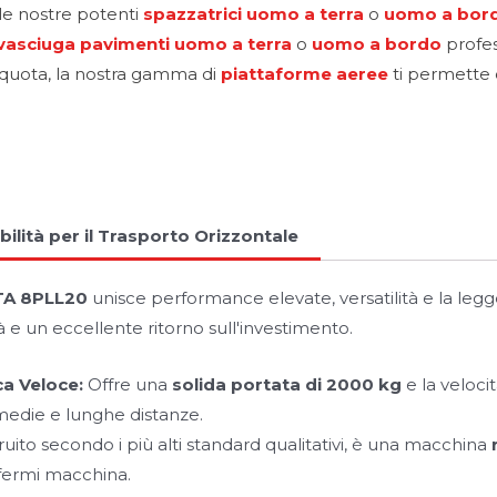
 le nostre potenti
spazzatrici uomo a terra
o
uomo a bor
vasciuga pavimenti
uomo a terra
o
uomo a bordo
profes
 quota, la nostra gamma di
piattaforme aeree
ti permette d
lità per il Trasporto Orizzontale
A 8PLL20
unisce performance elevate, versatilità e la legg
à e un eccellente ritorno sull'investimento.
ca Veloce:
Offre una
solida portata di 2000 kg
e la veloc
 medie e lunghe distanze.
uito secondo i più alti standard qualitativi, è una macchina
i fermi macchina.