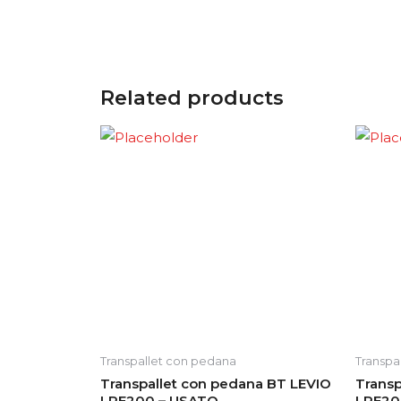
Related products
Transpallet con pedana
Transpa
Transpallet con pedana BT LEVIO
Transp
LPE200 – USATO
LPE20