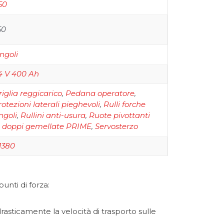
50
50
ingoli
4 V 400 Ah
riglia reggicarico
,
Pedana operatore
,
rotezioni laterali pieghevoli
,
Rulli forche
ngoli
,
Rullini anti-usura
,
Ruote pivottanti
n doppi gemellate PRIME
,
Servosterzo
1380
unti di forza:
sticamente la velocità di trasporto sulle