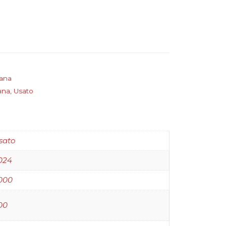
dana
ana
,
Usato
Toyota
AR-CO C
sato
024
000
00