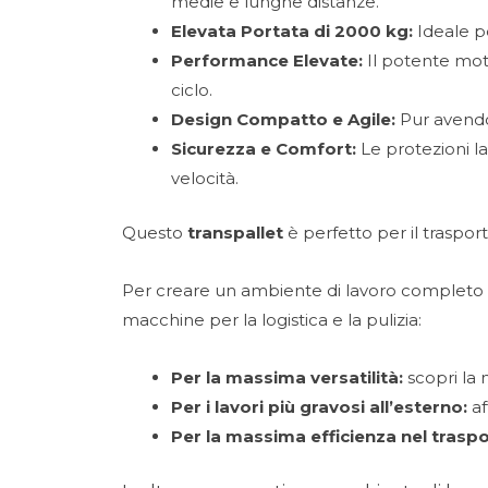
medie e lunghe distanze.
Elevata Portata di 2000 kg:
Ideale pe
Performance Elevate:
Il potente moto
ciclo.
Design Compatto e Agile:
Pur avendo 
Sicurezza e Comfort:
Le protezioni l
velocità.
Questo
transpallet
è perfetto per il trasport
Per creare un ambiente di lavoro completo e
macchine per la logistica e la pulizia:
Per la massima versatilità:
scopri la
Per i lavori più gravosi all’esterno:
af
Per la massima efficienza nel trasp