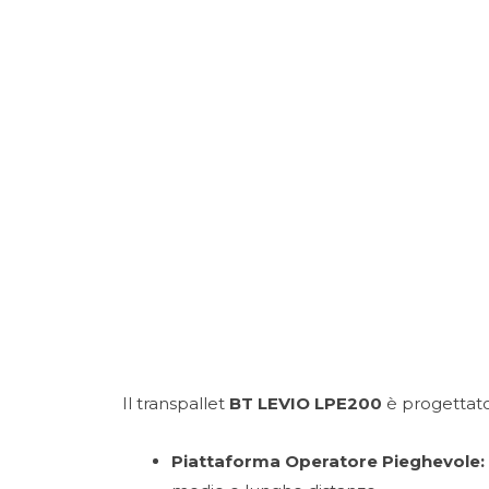
Porte rapide
Gruppi elettrogeni
Caricabatterie
Trattori Industriali
Il transpallet
BT LEVIO LPE200
è progettato 
Piattaforma Operatore Pieghevole: