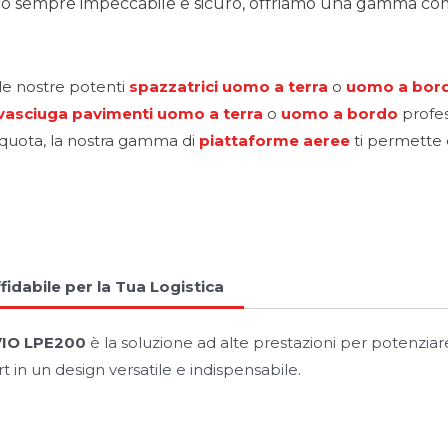
ro sempre impeccabile e sicuro, offriamo una gamma compl
 le nostre potenti
spazzatrici uomo a terra
o
uomo a bor
vasciuga pavimenti
uomo a terra
o
uomo a bordo
profes
 quota, la nostra gamma di
piattaforme aeree
ti permette d
fidabile per la Tua Logistica
VIO LPE200
è la soluzione ad alte prestazioni per potenziare
 in un design versatile e indispensabile.