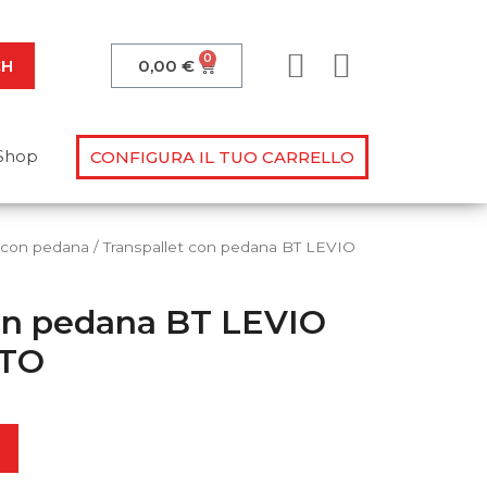
CH
0,00
€
Shop
CONFIGURA IL TUO CARRELLO
t con pedana
/ Transpallet con pedana BT LEVIO
con pedana BT LEVIO
lle tue domande!
ATO
ovimentazione?
o manuale? Sappiamo dare
 alla prova!