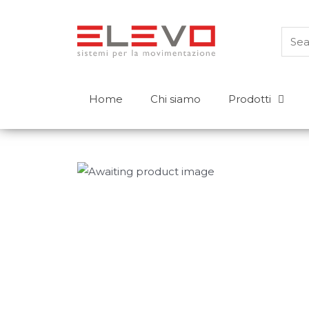
Home
Chi siamo
Prodotti
Prodotti
Carrelli controbilanciati
Transpallet
Elevatori a timone
Carrelli retrattili