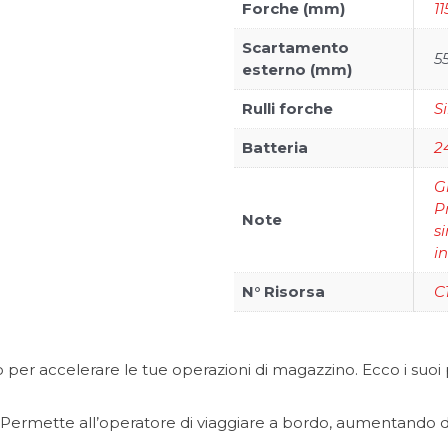
Forche (mm)
11
Scartamento
5
esterno (mm)
Rulli forche
S
Batteria
2
G
P
Note
si
i
N° Risorsa
C
per accelerare le tue operazioni di magazzino. Ecco i suoi p
Permette all’operatore di viaggiare a bordo, aumentando dra