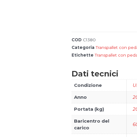
COD
C1380
Categoria
Transpallet con pe
I
Etichette
Transpallet con ped
n
o
s
Fronius
Dati tecnici
t
r
i
Condizione
U
m
a
Anno
2
r
c
h
Portata (kg)
2
i
Baricentro del
6
carico