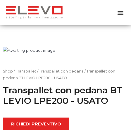
Home
Chi siamo
Prodotti
Usato
Shop
/
Transpallet
/
Transpallet con pedana
/ Transpallet con
pedana BT LEVIO LPE200 – USATO
Noleggio
Transpallet con pedana BT
LEVIO LPE200 - USATO
Servizi
Contattaci
RICHIEDI PREVENTIVO
Shop