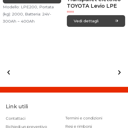
e
TOYOTA Levio LPE
d
Modello: LPE200, Portata
0
o
(kg): 2000, Batteria: 24V-
u
R
t
a
Vedi dettagli
300Ah ~ 400Ah
o
t
f
e
5
d
0
o
u
t
o
f
5
Link utili
Termini e condizioni
Contattaci
Resi e rimborsi
Richiedi un preventivo