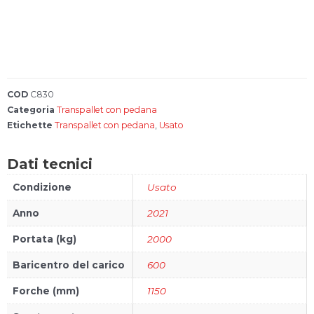
Account
Carrello
FAQs
COD
C830
Categoria
Transpallet con pedana
Etichette
Transpallet con pedana
,
Usato
Bonus 4.0
Dati tecnici
Configura il
tuo carrello
Condizione
Usato
elevatore
Anno
2021
Portata (kg)
2000
Baricentro del carico
600
Forche (mm)
1150