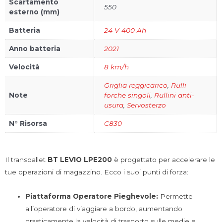
Scartamento
550
esterno (mm)
Batteria
24 V 400 Ah
Anno batteria
2021
Velocità
8 km/h
Griglia reggicarico
,
Rulli
Note
forche singoli
,
Rullini anti-
usura
,
Servosterzo
N° Risorsa
C830
Il transpallet
BT LEVIO LPE200
è progettato per accelerare le
tue operazioni di magazzino. Ecco i suoi punti di forza:
Piattaforma Operatore Pieghevole:
Permette
all’operatore di viaggiare a bordo, aumentando
drasticamente la velocità di trasporto sulle medie e