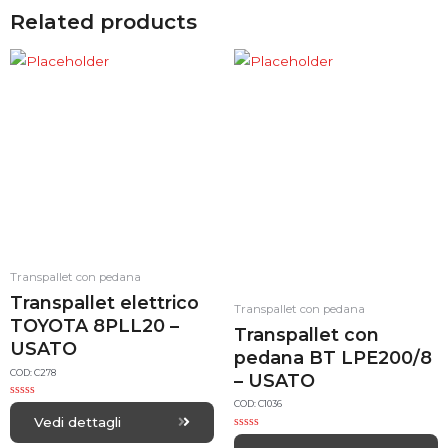
Related products
Transpallet con pedana
Transpallet elettrico
Transpallet con pedana
TOYOTA 8PLL20 –
Transpallet con
USATO
pedana BT LPE200/8
COD: C278
– USATO
COD: C1036
R
a
Vedi dettagli
t
R
e