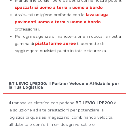
Mantieni le corsie libere da detriti con le nostre potenti
spazzatrici uomo a terra
o
uomo a bordo
.
Assicurati un’igiene profonda con le
lavasciuga
pavimenti
uomo a terra
o
uomo a bordo
professionali.
Per ogni esigenza di manutenzione in quota, la nostra
gamma di
piattaforme aeree
ti permette di
raggiungere qualsiasi punto in totale sicurezza.
BT LEVIO LPE200: Il Partner Veloce e Affidabile per
la Tua Logistica
Il transpallet elettrico con pedana
BT LEVIO LPE200
è
la soluzione ad alte prestazioni per potenziare la
logistica di qualsiasi magazzino, combinando velocità,
affidabilità e comfort in un design versatile e