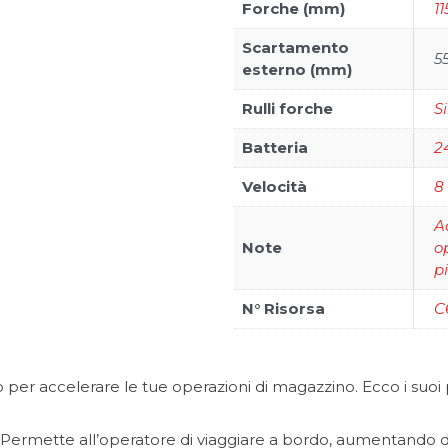
Forche (mm)
11
Scartamento
5
esterno (mm)
Rulli forche
S
Batteria
2
Velocità
8
A
Note
o
p
N° Risorsa
C
per accelerare le tue operazioni di magazzino. Ecco i suoi p
Permette all’operatore di viaggiare a bordo, aumentando dra