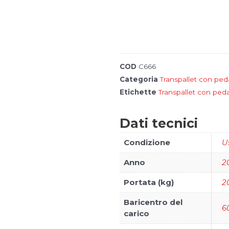
COD
C666
Categoria
Transpallet con pe
I
Etichette
Transpallet con ped
n
o
s
Fronius
Dati tecnici
t
r
i
Condizione
U
m
a
Anno
2
r
c
h
Portata (kg)
2
i
Baricentro del
6
carico