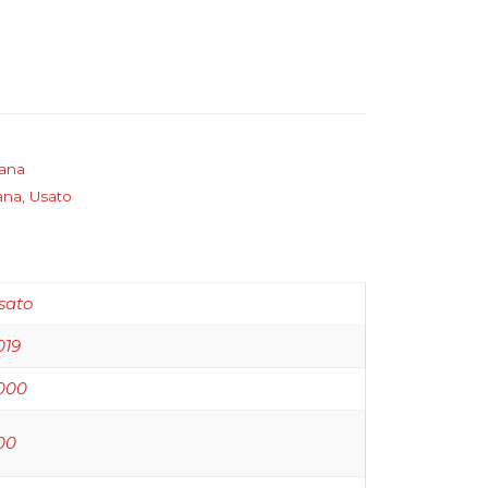
dana
ana
,
Usato
Toyota
AR-CO C
sato
019
000
00