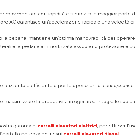
r movimentare con rapidità e sicurezza la maggior parte de
re AC garantisce un’accelerazione rapida e una velocità di 
la pedana, mantiene un’ottima manovrabilità per operare con
aterali e la pedana ammortizzata assicurano protezione e co
o orizzontale efficiente e per le operazioni di carico/scarico.
 massimizzare la produttività in ogni area, integra le sue
 nostra gamma di
carrelli elevatori elettrici
, perfetti per l’
fidati alla potenza dei nostri
carrelli elevatori diesel
.