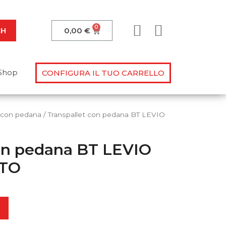
CH
0,00
€
Shop
CONFIGURA IL TUO CARRELLO
t con pedana
/ Transpallet con pedana BT LEVIO
con pedana BT LEVIO
lle tue domande!
ATO
ovimentazione?
o manuale? Sappiamo dare
 alla prova!