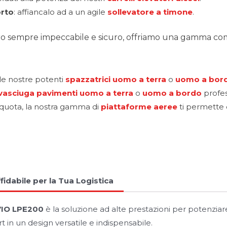
orto
: affiancalo ad a un agile
sollevatore a timone
.
ro sempre impeccabile e sicuro, offriamo una gamma compl
 le nostre potenti
spazzatrici uomo a terra
o
uomo a bor
vasciuga pavimenti
uomo a terra
o
uomo a bordo
profes
 quota, la nostra gamma di
piattaforme aeree
ti permette d
fidabile per la Tua Logistica
VIO LPE200
è la soluzione ad alte prestazioni per potenziare
 in un design versatile e indispensabile.