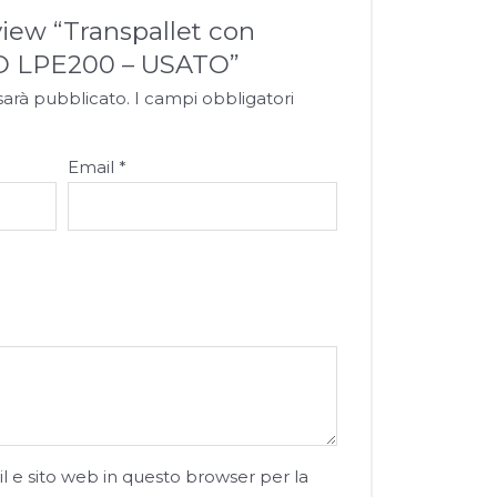
eview “Transpallet con
O LPE200 – USATO”
 sarà pubblicato.
I campi obbligatori
Email
*
l e sito web in questo browser per la