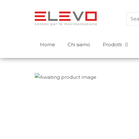
Home
Chi siamo
Prodotti
Prodotti
Carrelli controbilanciati
Transpallet
Elevatori a timone
Carrelli retrattili