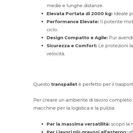
medie e lunghe distanze.
Elevata Portata di 2000 kg:
Ideale pe
Performance Elevate:
Il potente moto
ciclo.
Design Compatto e Agile:
Pur avendo 
Sicurezza e Comfort:
Le protezioni l
velocità.
Questo
transpallet
è perfetto per il trasport
Per creare un ambiente di lavoro completo e
macchine per la logistica e la pulizia:
Per la massima versatilità:
scopri la
Per i lavori più gravosi all’esterno:
af