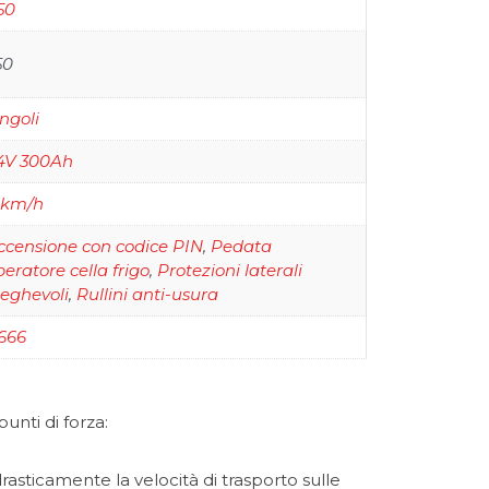
50
50
ingoli
4V 300Ah
 km/h
ccensione con codice PIN
,
Pedata
peratore cella frigo
,
Protezioni laterali
ieghevoli
,
Rullini anti-usura
666
unti di forza:
sticamente la velocità di trasporto sulle