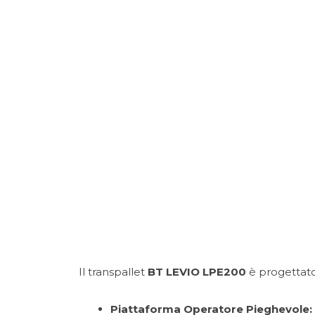
Porte rapide
Gruppi elettrogeni
Caricabatterie
Trattori Industriali
Il transpallet
BT LEVIO LPE200
è progettato 
Piattaforma Operatore Pieghevole: