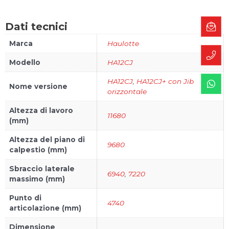
Dati tecnici
Marca
Haulotte
Modello
HA12CJ
HA12CJ
,
HA12CJ+ con Jib
Nome versione
orizzontale
Altezza di lavoro
11680
(mm)
Altezza del piano di
9680
calpestio (mm)
Sbraccio laterale
6940
,
7220
massimo (mm)
Punto di
4740
articolazione (mm)
Dimensione