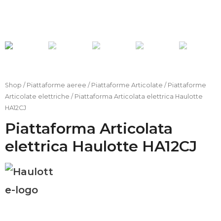
Account
Carrello
FAQs
Shop
/
Piattaforme aeree
/
Piattaforme Articolate
/
Piattaforme
Bonus 4.0
Articolate elettriche
/ Piattaforma Articolata elettrica Haulotte
HA12CJ
Configura il
Piattaforma Articolata
tuo carrello
elevatore
elettrica Haulotte HA12CJ
H
a
u