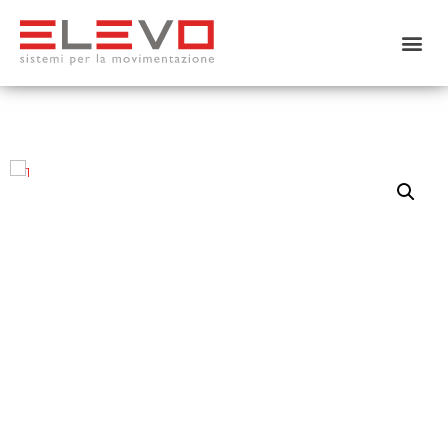
Home
Chi siamo
Prodotti
Usato
Noleggio
Servizi
Contattaci
Shop