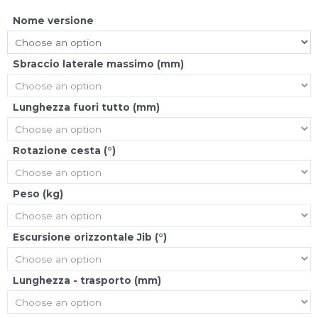
l
Nome versione
o
t
Sbraccio laterale massimo (mm)
t
Lunghezza fuori tutto (mm)
e
Rotazione cesta (°)
Peso (kg)
Escursione orizzontale Jib (°)
Lunghezza - trasporto (mm)