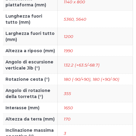
1140 x 800
piattaforma (mm)
Lunghezza fuori
5360
,
5640
tutto (mm)
Larghezza fuori tutto
1200
(mm)
Altezza a riposo (mm)
1990
Angolo di escursione
132.2 (+63.5/-68.7)
verticale Jib (°)
Rotazione cesta (°)
180 (-90/+90)
,
180 (+90/-90)
Angolo di rotazione
355
della torretta (°)
Interasse (mm)
1650
Altezza da terra (mm)
170
Inclinazione massima
3