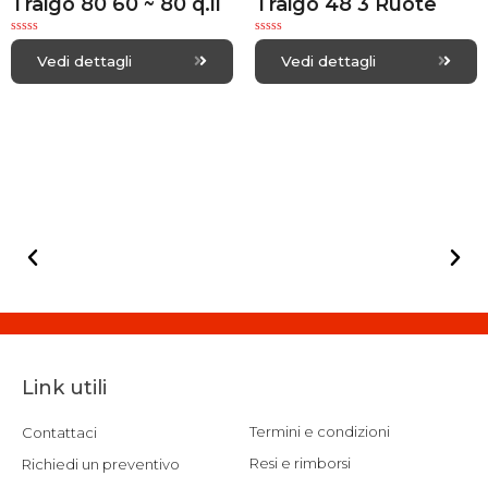
Traigo 80 60 ~ 80 q.li
Traigo 48 3 Ruote
R
R
a
a
Vedi dettagli
Vedi dettagli
t
t
e
e
d
d
0
0
o
o
u
u
t
t
o
o
f
f
5
5
Link utili
Termini e condizioni
Contattaci
Resi e rimborsi
Richiedi un preventivo