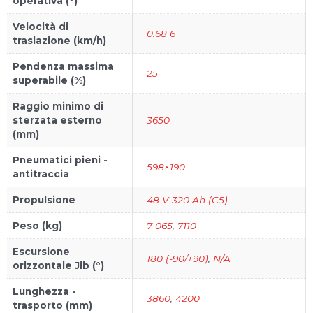
operativa (°)
Velocità di
0.68 6
traslazione (km/h)
Pendenza massima
25
superabile (%)
Raggio minimo di
sterzata esterno
3650
(mm)
Pneumatici pieni -
598×190
antitraccia
Propulsione
48 V 320 Ah (C5)
Peso (kg)
7 065
,
7110
Escursione
180 (-90/+90)
,
N/A
orizzontale Jib (°)
Lunghezza -
3860
,
4200
trasporto (mm)