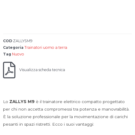
l
y
s
COD
ZALLYSM9
Categoria
Trainatori uomo a terra
Tag
Nuovo
Visualizza scheda tecnica
Lo
ZALLYS M9
è il trainatore elettrico compatto progettato
per chi non accetta compromessi tra potenza e manovrabilità.
È la soluzione professionale per la movimentazione di carichi
pesanti in spazi ristretti. Ecco i suoi vantaggi: