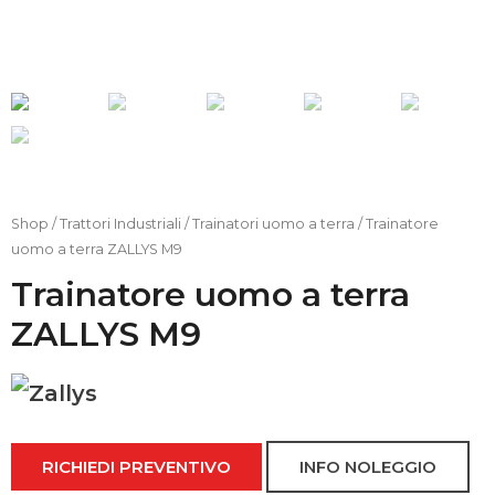
Account
Carrello
FAQs
Bonus 4.0
Shop
/
Trattori Industriali
/
Trainatori uomo a terra
/ Trainatore
uomo a terra ZALLYS M9
Configura il
tuo carrello
Trainatore uomo a terra
elevatore
ZALLYS M9
Z
a
RICHIEDI PREVENTIVO
INFO NOLEGGIO
l