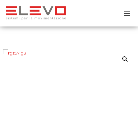
Home
Chi siamo
Prodotti
Usato
Noleggio
Servizi
Contattaci
Shop