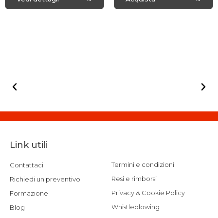
t
t
e
e
d
d
0
0
o
o
u
u
t
t
o
o
f
f
5
5
Link utili
Termini e condizioni
Contattaci
Resi e rimborsi
Richiedi un preventivo
Privacy & Cookie Policy
Formazione
Whistleblowing
Blog