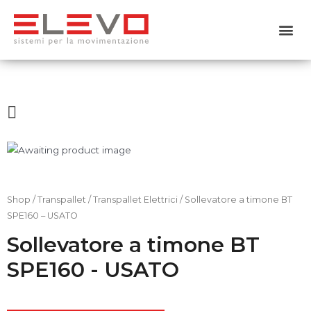
Home
Chi siamo
I
Prodotti
n
Usato
d
i
Shop
/
Transpallet
/
Transpallet Elettrici
/ Sollevatore a timone BT
Noleggio
SPE160 – USATO
e
Servizi
Sollevatore a timone BT
t
SPE160 - USATO
Contattaci
r
Shop