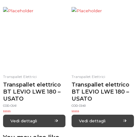
0
0
o
o
u
u
t
t
o
o
f
f
5
5
Transpallet Elettrici
Transpallet Elettrici
Transpallet elettrico
Transpallet elettrico
BT LEVIO LWE 180 –
BT LEVIO LWE 180 –
USATO
USATO
COD: C641
COD: C640
R
R
a
a
Vedi dettagli
Vedi dettagli
t
t
e
e
d
d
0
0
o
o