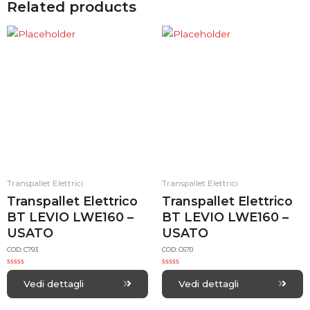
Related products
Transpallet Elettrici
Transpallet Elettrici
Transpallet Elettrico
Transpallet Elettrico
BT LEVIO LWE160 –
BT LEVIO LWE160 –
USATO
USATO
COD: C793
COD: C670
R
R
a
a
Vedi dettagli
Vedi dettagli
t
t
e
e
d
d