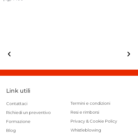
u
t
o
f
5
Link utili
Termini e condizioni
Contattaci
Resi e rimborsi
Richiedi un preventivo
Privacy & Cookie Policy
Formazione
Whistleblowing
Blog