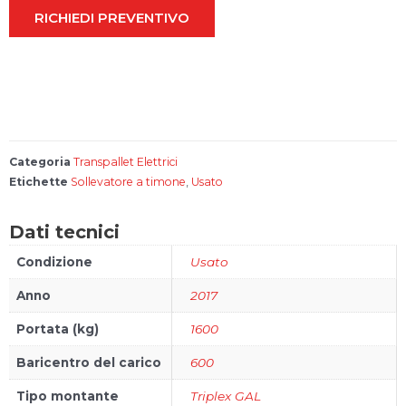
o
RICHIEDI PREVENTIVO
Account
Carrello
FAQs
Categoria
Transpallet Elettrici
Bonus 4.0
Etichette
Sollevatore a timone
,
Usato
Configura il
tuo carrello
Dati tecnici
elevatore
Condizione
Usato
Anno
2017
Portata (kg)
1600
Baricentro del carico
600
Tipo montante
Triplex GAL