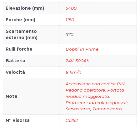
Elevazione (mm)
5400
Forche (mm)
1150
Scartamento
570
esterno (mm)
Rulli forche
Doppi in Prime
Batteria
24V-500Ah
Velocità
8 km/h
Accensione con codice PIN
,
Pedana operatore
,
Portata
Note
residua maggiorata
,
Protezioni laterali pieghevoli
,
Servosterzo
,
Timone corto
N° Risorsa
C1292