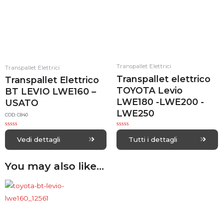
Transpallet Elettrici
Transpallet Elettrici
Transpallet elettrico
Transpallet Elettrico
TOYOTA Levio
BT LEVIO LWE160 –
LWE180 -LWE200 -
USATO
LWE250
COD: C840
R
R
a
a
Vedi dettagli
Tutti i dettagli
t
t
e
e
d
d
0
0
You may also like…
o
o
u
u
t
t
o
o
f
f
5
5