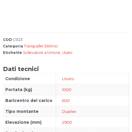
Account
Carrello
FAQs
COD
C1323
Categoria
Transpallet Elettrici
Etichette
Sollevatore a timone
,
Usato
Bonus 4.0
Dati tecnici
Configura il
tuo carrello
Condizione
Usato
elevatore
Portata (kg)
1000
Baricentro del carico
600
Tipo montante
Duplex
Elevazione (mm)
2900