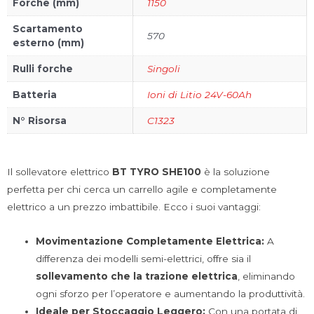
Forche (mm)
1150
Scartamento
570
esterno (mm)
Rulli forche
Singoli
Batteria
Ioni di Litio 24V-60Ah
N° Risorsa
C1323
Il sollevatore elettrico
BT TYRO SHE100
è la soluzione
perfetta per chi cerca un carrello agile e completamente
elettrico a un prezzo imbattibile. Ecco i suoi vantaggi:
Movimentazione Completamente Elettrica:
A
differenza dei modelli semi-elettrici, offre sia il
sollevamento che la trazione elettrica
, eliminando
ogni sforzo per l’operatore e aumentando la produttività.
Ideale per Stoccaggio Leggero:
Con una portata di