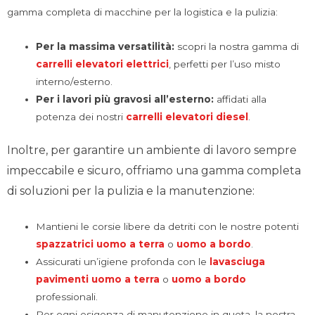
gamma completa di macchine per la logistica e la pulizia:
Per la massima versatilità:
scopri la nostra gamma di
carrelli elevatori elettrici
, perfetti per l’uso misto
interno/esterno.
Per i lavori più gravosi all’esterno:
affidati alla
potenza dei nostri
carrelli elevatori diesel
.
Inoltre, per garantire un ambiente di lavoro sempre
impeccabile e sicuro, offriamo una gamma completa
di soluzioni per la pulizia e la manutenzione:
Mantieni le corsie libere da detriti con le nostre potenti
spazzatrici uomo a terra
o
uomo a bordo
.
Assicurati un’igiene profonda con le
lavasciuga
pavimenti
uomo a terra
o
uomo a bordo
professionali.
Per ogni esigenza di manutenzione in quota, la nostra