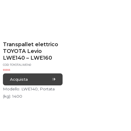
Transpallet elettrico
TOYOTA Levio
LWE140 – LWE160
COD: TOYOTALWE140
R
a
Acquista
t
e
d
Modello: LWE140, Portata
0
o
(kg): 1400
u
t
o
f
5