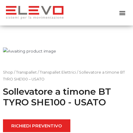
Home
Chi siamo
Prodotti
Usato
Shop
/
Transpallet
/
Transpallet Elettrici
/ Sollevatore a timone BT
TYRO SHE100 – USATO
Noleggio
Sollevatore a timone BT
TYRO SHE100 - USATO
Servizi
Contattaci
RICHIEDI PREVENTIVO
Shop