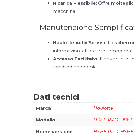
Ricarica Flessibile:
Offre
molteplic
macchina.
Manutenzione Semplificat
Haulotte Activ'Screen:
Lo
schermo
informazioni chiare e in tempo reale
Accesso Facilitato:
Il design intel
rapidi ed economici.
Dati tecnici
Marca
Haulotte
Modello
HS15E PRO
,
HS15E
Nome versione
HS15E PRO
,
HS15E