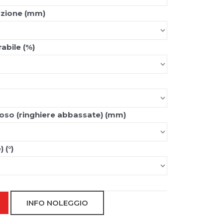
azione (mm)
bile (%)
poso (ringhiere abbassate) (mm)
 (°)
INFO NOLEGGIO