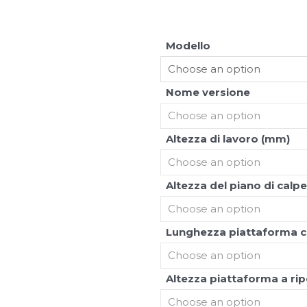
u
l
Modello
o
t
Nome versione
t
I
n
e
Altezza di lavoro (mm)
o
s
Fronius
t
r
i
Altezza del piano di calp
m
a
r
c
Lunghezza piattaforma c
h
i
Altezza piattaforma a rip