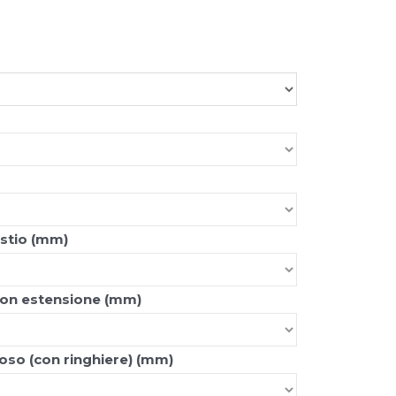
Toyota
AR-CO C
estio (mm)
on estensione (mm)
oso (con ringhiere) (mm)