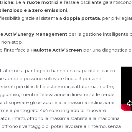
riche:
Le
4 ruote motrici
e l’assale oscillante garantiscon
silenzioso e a zero emissioni
.
essibilità grazie al sistema a
doppia portata
, per privilegi
te Activ’Energy Management
per la gestione intelligente d
 non-stop.
e l’interfaccia
Haulotte Activ’Screen
per una diagnostica e
piattaforme a pantografo hanno una capacità di carico
orme aeree e possono sollevare fino a 3 persone,
enti più difficili. Le estensioni piattaforma, inoltre,
giuntivo, mentre l’elevazione in linea retta le rende
tà di superare gli ostacoli e alla massima inclinazione
forme a pantografo 4x4 sono in grado di muoversi
zatori, infatti, offrono la massima stabilità alla macchina.
ffrono il vantaggio di poter lavorare all’interno, senza