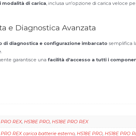
i modalità di carica
, inclusa un'opzione di carica veloce pe
a e Diagnostica Avanzata
 di diagnostica e configurazione imbarcato
semplifica 
.
ligente garantisce una
facilità d'accesso a tutti i componen
 PRO REX
,
HS18E PRO
,
HS18E PRO REX
 PRO REX carica batterie esterno
,
HS18E PRO
,
HS18E PRO RE