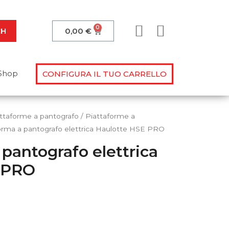
CH
0,00
€
Shop
CONFIGURA IL TUO CARRELLO
ttaforme a pantografo
/
Piattaforme a
orma a pantografo elettrica Haulotte HSE PRO
 pantografo elettrica
lle tue domande!
 PRO
ovimentazione?
o manuale? Sappiamo dare
 alla prova!