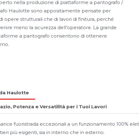
sperto nella produzione di piattaforme a pantografo /
rafo Haulotte sono appositamente pensate per
ti di opere strutturali che di lavori di finitura, perché
 venire meno la sicurezza dell’operatore. La grande
attaforme a pantografo consentono di ottenere
erno.
ada Haulotte
io, Potenza e Versatilità per i Tuoi Lavori
ce fuoristrada eccezionali a un funzionamento 100% elettric
ieri più esigenti, sia in interno che in esterno.