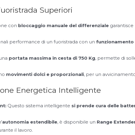
uoristrada Superiori
ione con
bloccaggio manuale del differenziale
garantisce 
onali performance di un fuoristrada con un
funzionamento 
una
portata massima in cesta di 750 Kg
, permette di sol
ono
movimenti dolci e proporzionali
, per un avvicinamento 
one Energetica Intelligente
nt:
Questo sistema intelligente
si prende cura delle batte
'
autonomia estendibile
, è disponibile un
Range Extende
rante il lavoro.