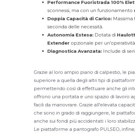
Performance Fuoristrada 100% Elett
sconnessi, ma con un funzionamento
Doppia Capacità di Carico:
Massima fl
seconda delle necessità.
Autonomia Estesa:
Dotata di
Haulot
Extender
opzionale per un’operatività
Diagnostica Avanzata:
Include di seri
Grazie al loro ampio piano di calpestio, le 
superiore a quella degli altri tipi di piattaf
permettendo così di effettuare anche gli interv
offrono una portata e uno spazio di lavoro ag
facili da manovrare. Grazie all’elevata capaci
che sono in grado di raggiungere, le piatta
anche sui fondi più accidentati: i loro stabiliz
Le piattaforme a pantografo PULSEO, infine, o