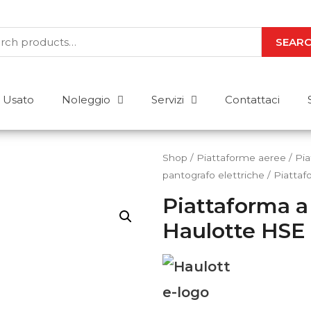
SEAR
Usato
Noleggio
Servizi
Contattaci
Shop
/
Piattaforme aeree
/
Pia
pantografo elettriche
/ Piattaf
Piattaforma a
Abbiamo le risposte a
Haulotte HSE
Acquisto o noleggio? Stoccaggio o m
Per uso esterno o interno? Elettrico 
H
risposta a tutte le tue domande. Mettici
a
CONTATTACI