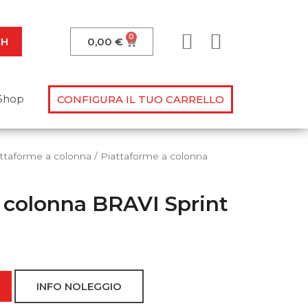
CH
0,00
€
Shop
CONFIGURA IL TUO CARRELLO
ttaforme a colonna
/ Piattaforme a colonna
 colonna BRAVI Sprint
lle tue domande!
ovimentazione?
o manuale? Sappiamo dare
 alla prova!
INFO NOLEGGIO