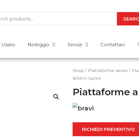
SEAR
Usato
Noleggio
Servizi
Contattaci
Shop
/
Piattaforme aeree
/
Pia
BRAVI Sprint
Piattaforme a
Abbiamo le risposte a
Acquisto o noleggio? Stoccaggio o m
B
Per uso esterno o interno? Elettrico 
r
risposta a tutte le tue domande. Mettici
RICHIEDI PREVENTIVO
a
CONTATTACI