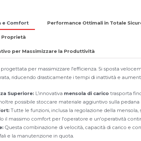
à e Comfort
Performance Ottimali in Totale Sicu
i Proprietà
ativo per Massimizzare la Produttività
progettata per massimizzare l'efficienza. Si sposta veloc
iderata, riducendo drasticamente i tempi di inattività e aument
nza Superiore:
L’innovativa
mensola di carico
trasporta fin
noltre possibile stoccare materiale aggiuntivo sulla pedana
ort:
Tutte le funzioni, inclusa la regolazione della mensola, 
o il massimo comfort per l'operatore e un'operatività contin
e:
Questa combinazione di velocità, capacità di carico e contr
ffali e la manutenzione in quota.