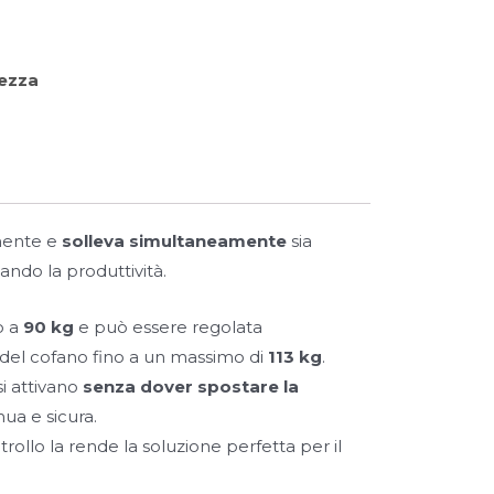
rezza
emente e
solleva simultaneamente
sia
ando la produttività.
o a
90 kg
e può essere regolata
 del cofano fino a un massimo di
113 kg
.
si attivano
senza dover spostare la
ua e sicura.
ollo la rende la soluzione perfetta per il