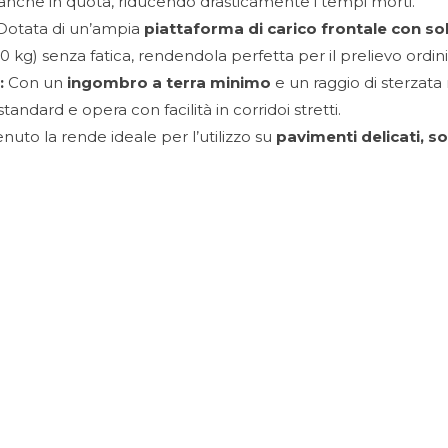
 anche in quota, riducendo drasticamente i tempi morti.
otata di un’ampia
piattaforma di carico frontale con so
 kg) senza fatica, rendendola perfetta per il prelievo ordini
:
Con un
ingombro a terra minimo
e un raggio di sterzata 
ndard e opera con facilità in corridoi stretti.
nuto la rende ideale per l’utilizzo su
pavimenti delicati, s