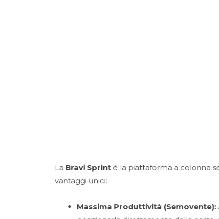
La
Bravi Sprint
è la piattaforma a colonna se
vantaggi unici:
Massima Produttività (Semovente):