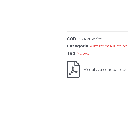
v
i
COD
BRAVISprint
Categoria
Piattaforme a colo
I
Tag
Nuovo
n
o
s
Fronius
t
Visualizza scheda tecn
r
i
m
a
r
c
h
i