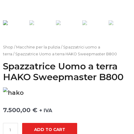
Shop
/
Macchine per la pulizia
/
Spazzatrici uomo a
terra
/ Spazzatrice Uomo a terra HAKO Sweepmaster B800
Spazzatrice Uomo a terra
HAKO Sweepmaster B800
H
a
7.500,00
€
+ IVA
k
o
ADD TO CART