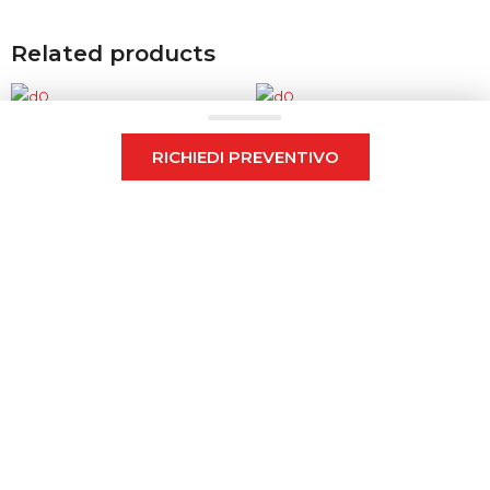
Related products
RICHIEDI PREVENTIVO
Lavasciuga pavimenti uomo a terra
Lavasciuga pavimenti uomo a terra
Lavasciuga pavimenti
Lavasciuga pavimenti
Uomo a terra
Uomo a terra
KӒRCHER BD 38/12 C
KӒRCHER BD 30/4 C
Bp Pack
Bp Pack
COD: KӒRCHERBD38/12C
COD: KӒRCHERBD30/4C