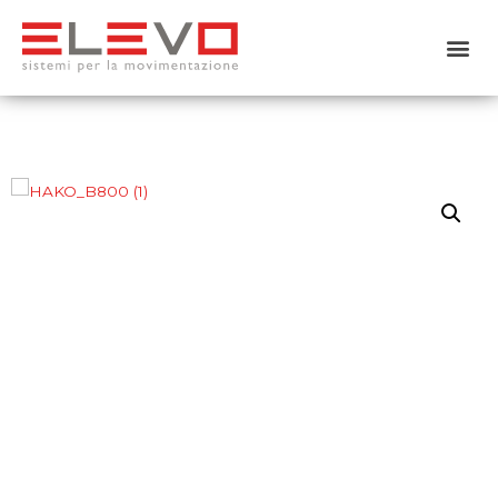
Home
Chi siamo
Prodotti
Usato
Noleggio
Servizi
Contattaci
Shop