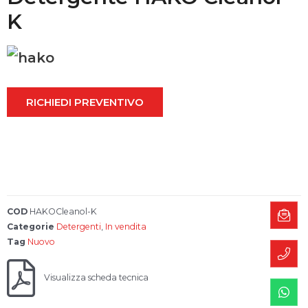
K
H
a
RICHIEDI PREVENTIVO
k
o
COD
HAKOCleanol-K
Categorie
Detergenti
,
In vendita
Tag
Nuovo
Visualizza scheda tecnica