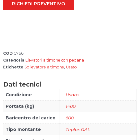
RICHIEDI PREVENTIVO
Account
Carrello
FAQs
COD
C766
Bonus 4.0
Categoria
Elevatori a timone con pedana
Etichette
Sollevatore a timone
,
Usato
Configura il
tuo carrello
Dati tecnici
elevatore
Condizione
Usato
Portata (kg)
1400
Baricentro del carico
600
Tipo montante
Triplex GAL