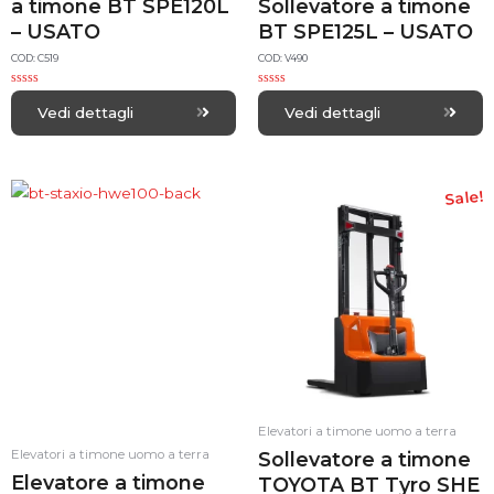
a timone BT SPE120L
Sollevatore a timone
– USATO
BT SPE125L – USATO
COD: C519
COD: V490
R
R
a
a
Vedi dettagli
Vedi dettagli
t
t
e
e
d
d
0
0
o
o
u
u
t
t
Sale!
o
o
f
f
5
5
Elevatori a timone uomo a terra
Elevatori a timone uomo a terra
Sollevatore a timone
Elevatore a timone
TOYOTA BT Tyro SHE