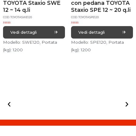
TOYOTA Staxio SWE
con pedana TOYOTA
12 ~ 14 q.li
Staxio SPE 12 ~ 20 q.li
COD: TOYOTASWE120
COD: TOYOTASPE120
R
R
a
a
Vedi dettagli
Vedi dettagli
t
t
e
e
d
d
Modello: SWE120, Portata
Modello: SPE120, Portata
0
0
o
o
(kg): 1200
(kg): 1200
u
u
t
t
o
o
f
f
5
5