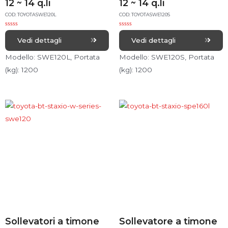
12 ~ 14 q.li
12 ~ 14 q.li
COD: TOYOTASWE120L
COD: TOYOTASWE120S
R
R
a
a
Vedi dettagli
Vedi dettagli
t
t
e
e
d
d
Modello: SWE120L, Portata
Modello: SWE120S, Portata
0
0
o
o
(kg): 1200
(kg): 1200
u
u
t
t
o
o
f
f
5
5
Sollevatori a timone
Sollevatore a timone