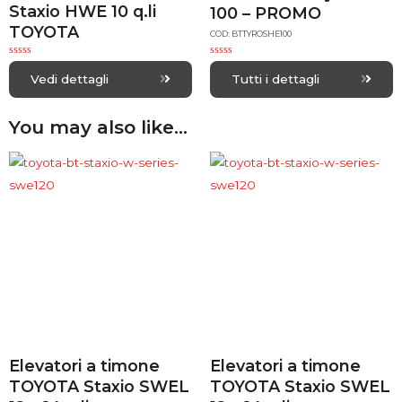
Staxio HWE 10 q.li
100 – PROMO
TOYOTA
COD: BTTYROSHE100
R
R
a
a
Vedi dettagli
Tutti i dettagli
t
t
e
e
d
d
0
0
You may also like…
o
o
u
u
t
t
o
o
f
f
5
5
Elevatori a timone
Elevatori a timone
TOYOTA Staxio SWEL
TOYOTA Staxio SWEL