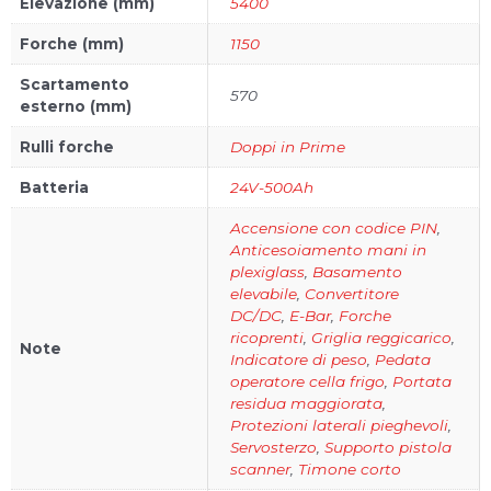
Elevazione (mm)
5400
Forche (mm)
1150
Scartamento
570
esterno (mm)
Rulli forche
Doppi in Prime
Batteria
24V-500Ah
Accensione con codice PIN
,
Anticesoiamento mani in
plexiglass
,
Basamento
elevabile
,
Convertitore
DC/DC
,
E-Bar
,
Forche
ricoprenti
,
Griglia reggicarico
,
Note
Indicatore di peso
,
Pedata
operatore cella frigo
,
Portata
residua maggiorata
,
Protezioni laterali pieghevoli
,
Servosterzo
,
Supporto pistola
scanner
,
Timone corto