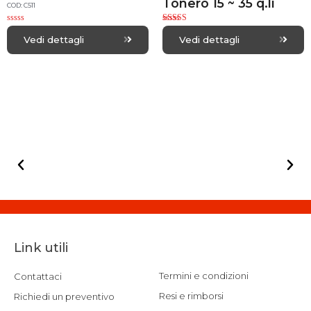
Tonero 15 ~ 35 q.li
COD: C511
R
Rated
a
5.00
Vedi dettagli
Vedi dettagli
t
out of 5
e
d
0
o
u
t
o
f
5
Link utili
Termini e condizioni
Contattaci
Resi e rimborsi
Richiedi un preventivo