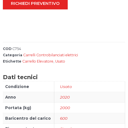
RICHIEDI PREVENTIVO
Account
Carrello
FAQs
COD
C754
Bonus 4.0
Categoria
Carrelli Controbilanciati elettrici
Etichette
Carrello Elevatore
,
Usato
Configura il
tuo carrello
Dati tecnici
elevatore
Condizione
Usato
Anno
2020
Portata (kg)
2000
Baricentro del carico
600