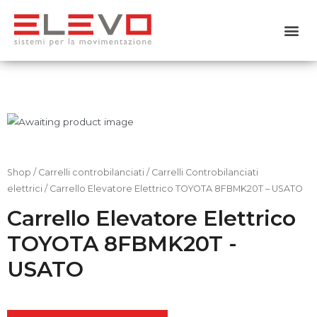
Home
Chi siamo
Prodotti
Usato
Shop
/
Carrelli controbilanciati
/
Carrelli Controbilanciati
elettrici
/ Carrello Elevatore Elettrico TOYOTA 8FBMK20T – USATO
Noleggio
Carrello Elevatore Elettrico
TOYOTA 8FBMK20T -
Servizi
USATO
Contattaci
Shop