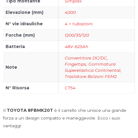
Tipo montante
Simplex
Elevazione (mm)
4000
N° vie idrauliche
4 + tubazioni
Forche (mm)
1200/35/120
Batteria
48V-625Ah
Convertitore DC/DC
,
Fingertips
,
Gommatura
Note
Superelastica Continental
,
Traslatore Bolzoni FEM2
N° Risorsa
C754
Il
TOYOTA 8FBMK20T
è il carrello che unisce una grande
forza a un design compatto e maneggevole. Ecco i suoi
vantaggi: