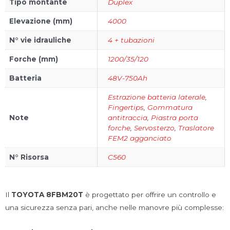
Tipo montante
Duplex
Elevazione (mm)
4000
N° vie idrauliche
4 + tubazioni
Forche (mm)
1200/35/120
Batteria
48V-750Ah
Estrazione batteria laterale
,
Fingertips
,
Gommatura
Note
antitraccia
,
Piastra porta
forche
,
Servosterzo
,
Traslatore
FEM2 agganciato
N° Risorsa
C560
Il
TOYOTA 8FBM20T
è progettato per offrire un controllo e
una sicurezza senza pari, anche nelle manovre più complesse: