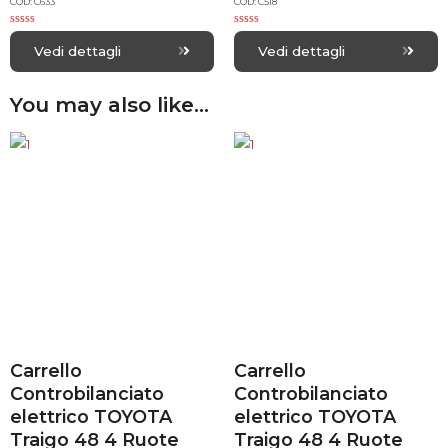
COD: C633
COD: C518
R
R
a
a
Vedi dettagli
Vedi dettagli
t
t
e
e
d
d
0
0
You may also like…
o
o
u
u
t
t
o
o
f
f
5
5
Carrello
Carrello
Controbilanciato
Controbilanciato
elettrico TOYOTA
elettrico TOYOTA
Traigo 48 4 Ruote
Traigo 48 4 Ruote