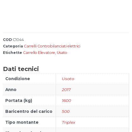
Account
Carrello
FAQs
COD
C1044
Categoria
Carrelli Controbilanciati elettrici
Etichette
Carrello Elevatore
,
Usato
Bonus 4.0
Dati tecnici
Configura il
tuo carrello
Condizione
Usato
elevatore
Anno
2017
Portata (kg)
1600
Baricentro del carico
500
Tipo montante
Triplex