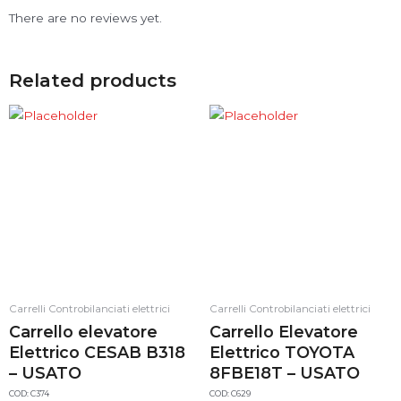
There are no reviews yet.
Related products
Carrelli Controbilanciati elettrici
Carrelli Controbilanciati elettrici
Carrello elevatore
Carrello Elevatore
Elettrico CESAB B318
Elettrico TOYOTA
– USATO
8FBE18T – USATO
COD: C374
COD: C629