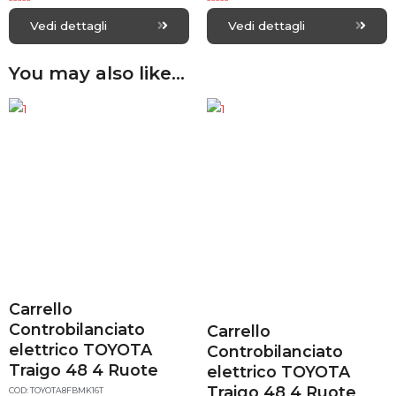
R
R
a
a
Vedi dettagli
Vedi dettagli
t
t
e
e
d
d
0
0
You may also like…
o
o
u
u
t
t
o
o
f
f
5
5
Carrello
Controbilanciato
Carrello
elettrico TOYOTA
Controbilanciato
Traigo 48 4 Ruote
elettrico TOYOTA
Traigo 48 4 Ruote
COD: TOYOTA8FBMK16T