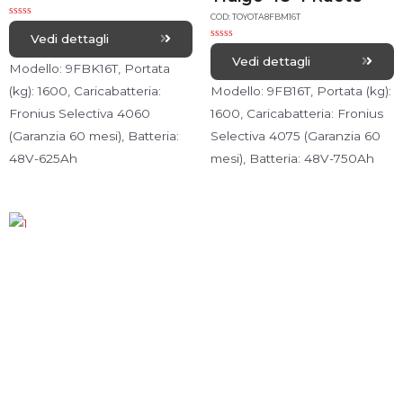
COD: TOYOTA8FBM16T
R
a
Vedi dettagli
t
R
e
a
Vedi dettagli
d
Modello: 9FBK16T, Portata
t
0
e
o
d
(kg): 1600, Caricabatteria:
Modello: 9FB16T, Portata (kg):
u
0
t
o
Fronius Selectiva 4060
1600, Caricabatteria: Fronius
o
u
f
t
5
(Garanzia 60 mesi), Batteria:
Selectiva 4075 (Garanzia 60
o
f
48V-625Ah
5
mesi), Batteria: 48V-750Ah