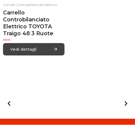
Carrelli Controbilanciati elettrici
Carrello
Controbilanciato
Elettrico TOYOTA
Traigo 48 3 Ruote
R
a
Vedi dettagli
t
e
d
0
o
u
t
o
f
5