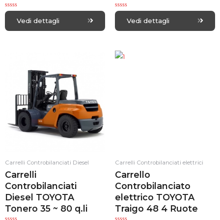
R
R
a
a
Vedi dettagli
Vedi dettagli
t
t
e
e
d
d
0
0
o
o
u
u
t
t
o
o
f
f
5
5
Carrelli Controbilanciati Diesel
Carrelli Controbilanciati elettrici
Carrelli
Carrello
Controbilanciati
Controbilanciato
Diesel TOYOTA
elettrico TOYOTA
Tonero 35 ~ 80 q.li
Traigo 48 4 Ruote