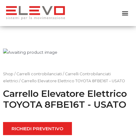
Home
Chi siamo
Prodotti
Usato
Shop
/
Carrelli controbilanciati
/
Carrelli Controbilanciati
elettrici
/ Carrello Elevatore Elettrico TOYOTA 8FBE16T – USATO
Noleggio
Carrello Elevatore Elettrico
TOYOTA 8FBE16T - USATO
Servizi
Contattaci
RICHIEDI PREVENTIVO
Shop