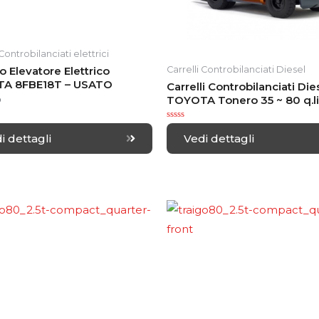
 Controbilanciati elettrici
Carrelli Controbilanciati Diesel
lo Elevatore Elettrico
A 8FBE18T – USATO
Carrelli Controbilanciati Die
TOYOTA Tonero 35 ~ 80 q.li
0
R
a
i dettagli
Vedi dettagli
t
e
d
0
o
u
t
o
f
5