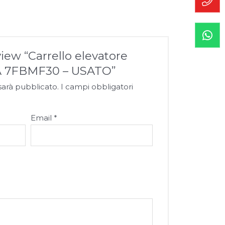
view “Carrello elevatore
TA 7FBMF30 – USATO”
 sarà pubblicato.
I campi obbligatori
Email
*