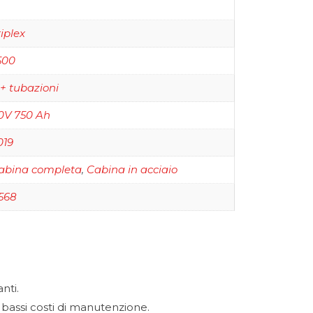
riplex
500
 + tubazioni
0V 750 Ah
019
abina completa
,
Cabina in acciaio
568
nti.
bassi costi di manutenzione.