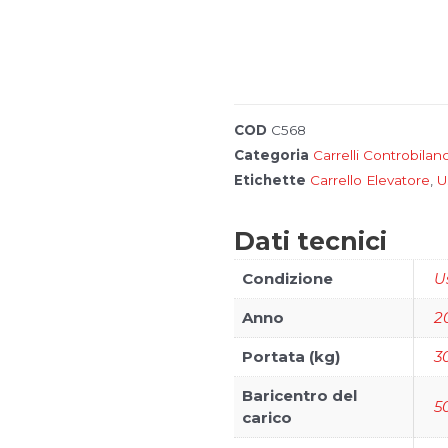
COD
C568
Categoria
Carrelli Controbilanci
I
Etichette
Carrello Elevatore
,
U
n
o
s
Fronius
Dati tecnici
t
r
i
Condizione
U
m
a
Anno
2
r
c
h
Portata (kg)
3
i
Baricentro del
5
carico