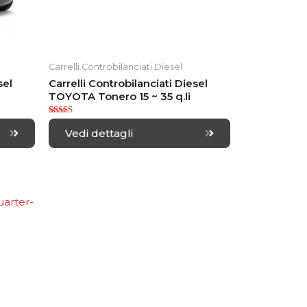
Carrelli Controbilanciati Diesel
sel
Carrelli Controbilanciati Diesel
TOYOTA Tonero 15 ~ 35 q.li
Rated
5.00
Vedi dettagli
out of 5