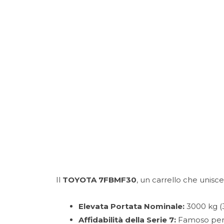
Porte rapide
Gruppi elettrogeni
Caricabatterie
Trattori Industriali
Il
TOYOTA 7FBMF30
, un carrello che unisce
Elevata Portata Nominale:
3000 kg (3
Affidabilità della Serie 7:
Famoso per l