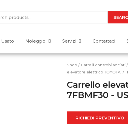
SEAR
Usato
Noleggio
Servizi
Contattaci
Shop
/
Carrelli controbilanciati
elevatore elettrico TOYOTA 
Carrello elev
Abbiamo le risposte a
7FBMF30 - U
Acquisto o noleggio? Stoccaggio o m
Per uso esterno o interno? Elettrico 
risposta a tutte le tue domande. Mettici
RICHIEDI PREVENTIVO
CONTATTACI