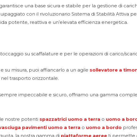
 garantisce una base sicura e stabile per la gestione di carich
ipaggiato con il rivoluzionario Sistema di Stabilità Attiva 
da potente, reattiva e un’elevata efficienza energetica.
toccaggio su scaffalature e per le operazioni di carico/scari
e su misura, puoi affiancarlo a un agile
sollevatore a timo
nel trasporto orizzontale.
 sempre impeccabile e sicuro, offriamo una gamma completa d
 le nostre potenti
spazzatrici uomo a terra
o
uomo a bor
vasciuga pavimenti
uomo a terra
o
uomo a bordo
profes
 quota, la nostra gamma di
piattaforme aeree
ti permette d