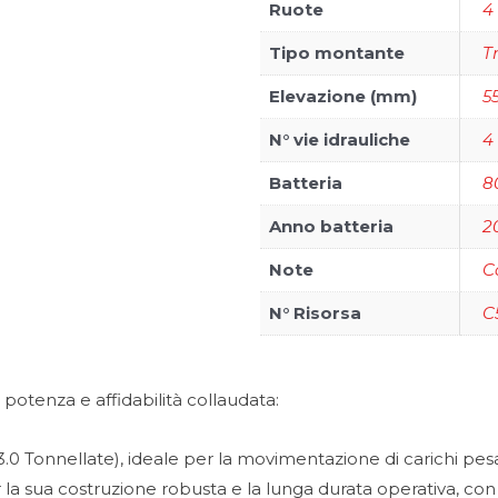
Ruote
4
Tipo montante
T
Elevazione (mm)
5
N° vie idrauliche
4
Batteria
8
Anno batteria
2
Note
C
N° Risorsa
C
 potenza e affidabilità collaudata:
.0 Tonnellate), ideale per la movimentazione di carichi pesa
a sua costruzione robusta e la lunga durata operativa, con 