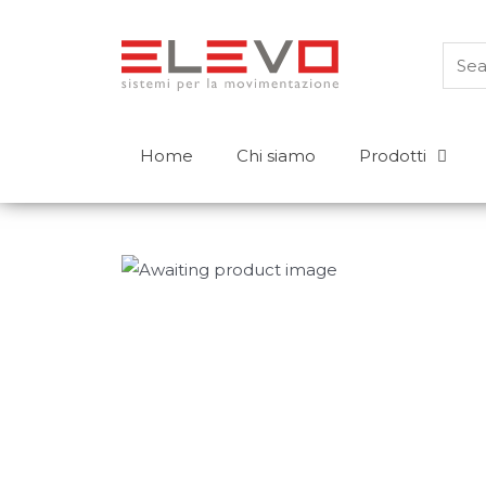
Home
Chi siamo
Prodotti
Prodotti
Carrelli controbilanciati
Transpallet
Elevatori a timone
Carrelli retrattili