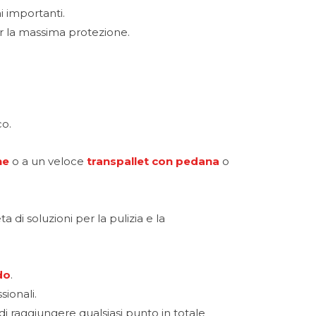
i importanti.
per la massima protezione.
co.
ne
o a un veloce
transpallet con pedana
o
i soluzioni per la pulizia e la
do
.
sionali.
i raggiungere qualsiasi punto in totale