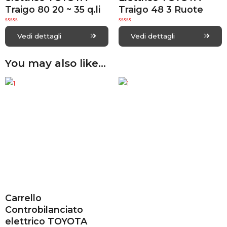
Traigo 80 20 ~ 35 q.li
Traigo 48 3 Ruote
R
R
a
a
Vedi dettagli
Vedi dettagli
t
t
e
e
d
d
0
0
You may also like…
o
o
u
u
t
t
o
o
f
f
5
5
Carrello
Controbilanciato
elettrico TOYOTA