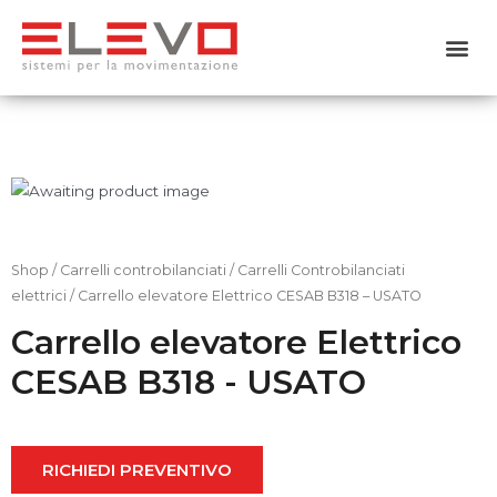
Home
Chi siamo
Prodotti
Usato
Shop
/
Carrelli controbilanciati
/
Carrelli Controbilanciati
elettrici
/ Carrello elevatore Elettrico CESAB B318 – USATO
Noleggio
Carrello elevatore Elettrico
CESAB B318 - USATO
Servizi
Contattaci
RICHIEDI PREVENTIVO
Shop