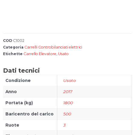
Account
Carrello
FAQs
COD
C1002
Categoria
Carrelli Controbilanciati elettrici
Etichette
Carrello Elevatore
,
Usato
Bonus 4.0
Dati tecnici
Configura il
tuo carrello
Condizione
Usato
elevatore
Anno
2017
Portata (kg)
1800
Baricentro del carico
500
Ruote
3