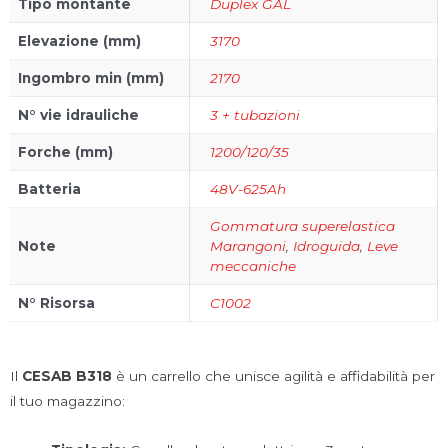
Tipo montante
Duplex GAL
Elevazione (mm)
3170
Ingombro min (mm)
2170
N° vie idrauliche
3 + tubazioni
Forche (mm)
1200/120/35
Batteria
48V-625Ah
Gommatura superelastica
Note
Marangoni
,
Idroguida
,
Leve
meccaniche
N° Risorsa
C1002
Il
CESAB B318
è un carrello che unisce agilità e affidabilità per
il tuo magazzino: