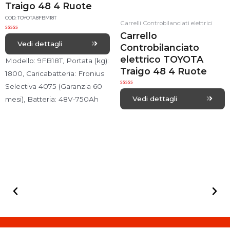
Traigo 48 4 Ruote
COD: TOYOTA8FBM18T
Carrelli Controbilanciati elettrici
Carrello
R
a
Vedi dettagli
Controbilanciato
t
e
elettrico TOYOTA
d
Modello: 9FB18T, Portata (kg):
0
Traigo 48 4 Ruote
o
1800, Caricabatteria: Fronius
u
t
Selectiva 4075 (Garanzia 60
o
R
f
a
Vedi dettagli
5
mesi), Batteria: 48V-750Ah
t
e
d
0
o
u
t
o
f
5