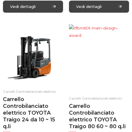
R
R
a
a
Vedi dettagli
Vedi dettagli
t
t
e
e
d
d
0
0
o
o
u
u
t
t
o
o
f
f
5
5
Carrelli Controbilanciati elettrici
Carrello
Carrelli Controbilanciati elettrici
Controbilanciato
Carrello
elettrico TOYOTA
Controbilanciato
Traigo 24 da 10 ~ 15
elettrico TOYOTA
q.li
Traigo 80 60 ~ 80 q.li