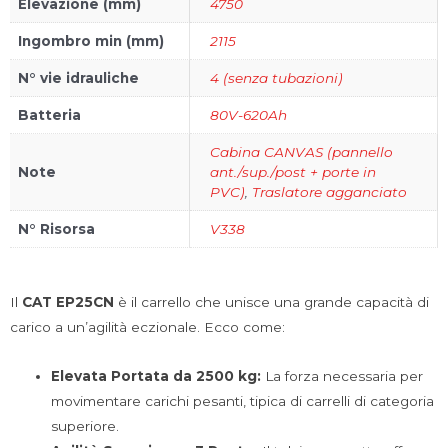
Elevazione (mm)
4750
Ingombro min (mm)
2115
N° vie idrauliche
4 (senza tubazioni)
Batteria
80V-620Ah
Cabina CANVAS (pannello
Note
ant./sup./post + porte in
PVC)
,
Traslatore agganciato
N° Risorsa
V338
Il
CAT EP25CN
è il carrello che unisce una grande capacità di
carico a un’agilità eczionale. Ecco come:
Elevata Portata da 2500 kg:
La forza necessaria per
movimentare carichi pesanti, tipica di carrelli di categoria
superiore.