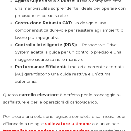
Agilità Superiore a 3 Ruote:
Il telaio compatto offre
una manovrabilità sorprendente, ideale per operare con
precisione in corsie strette.
Costruzione Robusta CAT:
Un design e una
componentistica durevole per resistere agli ambienti di
lavoro più impegnativi.
Controllo Intelligente (RDS):
Il Responsive Drive
System adatta la guida per un controllo preciso e una
maggiore sicurezza nelle manovre.
Performance Efficienti:
I motori a corrente alternata
(AC) garantiscono una guida reattiva e un’ottima
autonomia.
Questo
carrello elevatore
è perfetto per lo stoccaggio su
scaffalature e per le operazioni di carico/scarico.
Per creare una soluzione logistica completa e su misura, puoi
affiancarlo a un agile
sollevatore a timone
o a un veloce
transpallet con pedana
o
senza pedana
per massimizzare