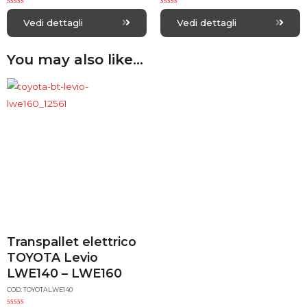
R
R
a
a
Vedi dettagli
Vedi dettagli
t
t
e
e
d
d
0
0
You may also like…
o
o
u
u
t
t
o
o
f
f
5
5
Transpallet elettrico
TOYOTA Levio
LWE140 – LWE160
COD: TOYOTALWE140