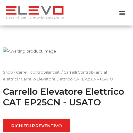
Home
Chi siamo
Prodotti
Usato
Shop
/
Carrelli controbilanciati
/
Carrelli Controbilanciati
elettrici
/ Carrello Elevatore Elettrico CAT EP25CN – USATO
Noleggio
Carrello Elevatore Elettrico
CAT EP25CN - USATO
Servizi
Contattaci
RICHIEDI PREVENTIVO
Shop