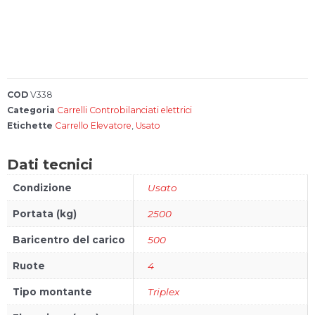
Account
Carrello
FAQs
COD
V338
Categoria
Carrelli Controbilanciati elettrici
Etichette
Carrello Elevatore
,
Usato
Bonus 4.0
Dati tecnici
Configura il
tuo carrello
Condizione
Usato
elevatore
Portata (kg)
2500
Baricentro del carico
500
Ruote
4
Tipo montante
Triplex