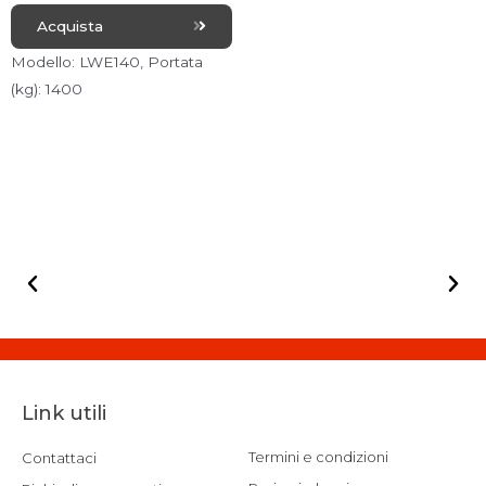
R
a
Acquista
t
e
d
Modello: LWE140, Portata
0
o
(kg): 1400
u
t
o
f
5
Link utili
Termini e condizioni
Contattaci