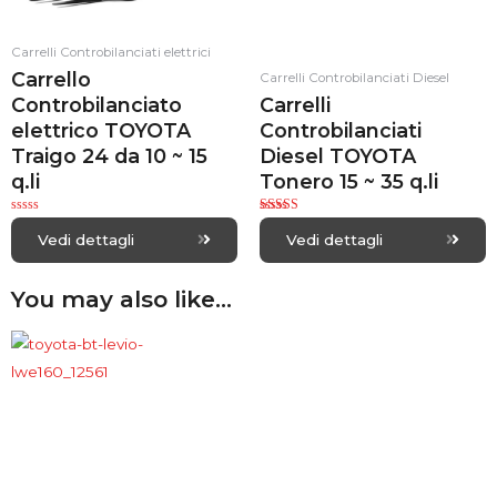
Carrelli Controbilanciati elettrici
Carrello
Carrelli Controbilanciati Diesel
Controbilanciato
Carrelli
elettrico TOYOTA
Controbilanciati
Traigo 24 da 10 ~ 15
Diesel TOYOTA
q.li
Tonero 15 ~ 35 q.li
R
Rated
a
5.00
Vedi dettagli
Vedi dettagli
t
out of 5
e
d
0
You may also like…
o
u
t
o
f
5