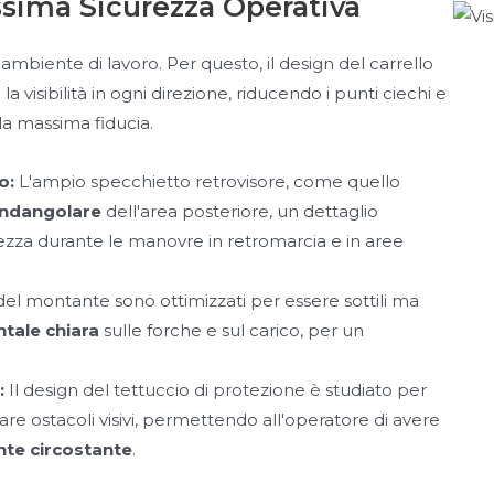
assima Sicurezza Operativa
'ambiente di lavoro. Per questo, il design del carrello
visibilità in ogni direzione, riducendo i punti ciechi e
a massima fiducia.
o:
L'ampio specchietto retrovisore, come quello
andangolare
dell'area posteriore, un dettaglio
zza durante le manovre in retromarcia e in aree
i del montante sono ottimizzati per essere sottili ma
ntale chiara
sulle forche e sul carico, per un
:
Il design del tettuccio di protezione è studiato per
are ostacoli visivi, permettendo all'operatore di avere
nte circostante
.