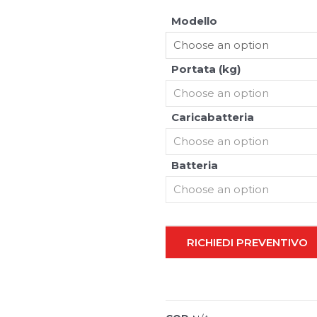
Modello
Portata (kg)
Caricabatteria
I
n
o
s
Batteria
Fronius
t
r
i
m
a
r
c
RICHIEDI PREVENTIVO
h
i