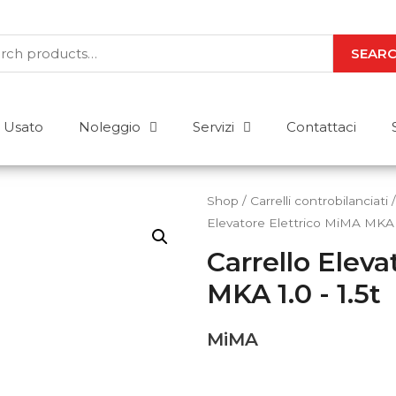
SEAR
Usato
Noleggio
Servizi
Contattaci
Shop
/
Carrelli controbilanciati
Elevatore Elettrico MiMA MKA 1
Carrello Elev
Abbiamo le risposte a
MKA 1.0 - 1.5t
Acquisto o noleggio? Stoccaggio o m
Per uso esterno o interno? Elettrico 
MiMA
risposta a tutte le tue domande. Mettici
CONTATTACI