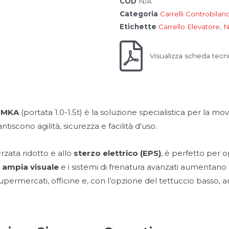
COD
N/A
Categoria
Carrelli Controbilanci
Etichette
Carrello Elevatore
,
N
Visualizza scheda tecn
e
M
KA
(portata 1.0-1.5t) è la soluzione specialistica per la mo
iscono agilità, sicurezza e facilità d’uso.
erzata ridotto e allo
sterzo elettrico (EPS)
, è perfetto per o
 ampia visuale
e i sistemi di frenatura avanzati aumentano l
upermercati, officine e, con l’opzione del tettuccio basso, 