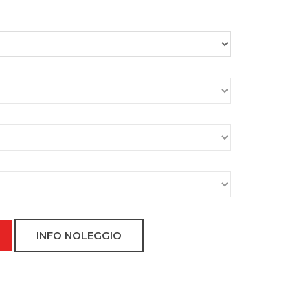
Toyota
AR-CO C
INFO NOLEGGIO