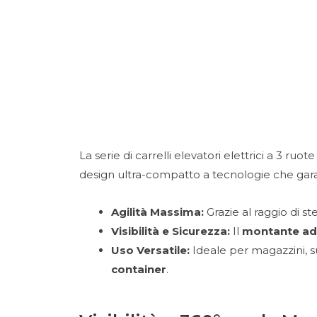
Porte rapide
Gruppi elettrogeni
Caricabatterie
La serie di carrelli elevatori elettrici a 3 ruot
design ultra-compatto a tecnologie che garant
Trattori Industriali
Agilità Massima:
Grazie al raggio di st
Visibilità e Sicurezza:
Il
montante ad
Uso Versatile:
Ideale per magazzini, s
container
.