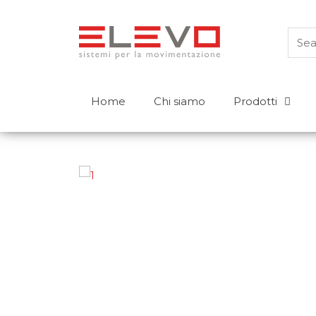
Home
Chi siamo
Prodotti
Prodotti
Carrelli controbilanciati
Transpallet
Elevatori a timone
Carrelli retrattili