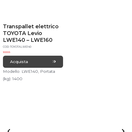
Transpallet elettrico
TOYOTA Levio
LWE140 – LWE160
COD: TOYOTALWE140
R
a
Acquista
t
e
d
Modello: LWE140, Portata
0
o
(kg): 1400
u
t
o
f
5