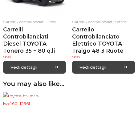
Carrelli Controbilanciati Diesel
Carrelli Controbilanciati elettrici
Carrelli
Carrello
Controbilanciati
Controbilanciato
Diesel TOYOTA
Elettrico TOYOTA
Tonero 35 ~ 80 q.li
Traigo 48 3 Ruote
R
R
a
a
Vedi dettagli
Vedi dettagli
t
t
e
e
d
d
0
0
You may also like…
o
o
u
u
t
t
o
o
f
f
5
5