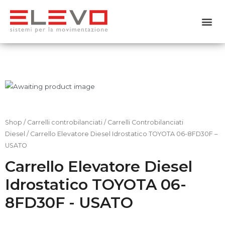
Home
Chi siamo
Prodotti
Usato
Shop
/
Carrelli controbilanciati
/
Carrelli Controbilanciati
Diesel
/ Carrello Elevatore Diesel Idrostatico TOYOTA 06-8FD30F –
Noleggio
USATO
Carrello Elevatore Diesel
Servizi
Idrostatico TOYOTA 06-
Contattaci
8FD30F - USATO
Shop