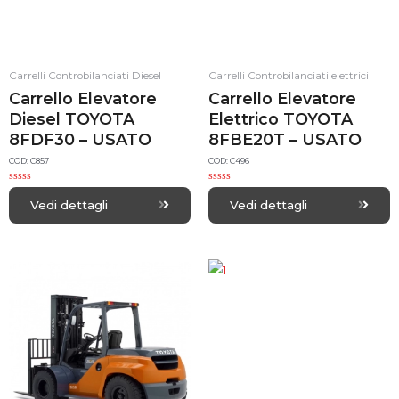
Carrelli Controbilanciati Diesel
Carrelli Controbilanciati elettrici
Carrello Elevatore
Carrello Elevatore
Diesel TOYOTA
Elettrico TOYOTA
8FDF30 – USATO
8FBE20T – USATO
COD: C857
COD: C496
R
R
a
a
Vedi dettagli
Vedi dettagli
t
t
e
e
d
d
0
0
o
o
u
u
t
t
o
o
f
f
5
5