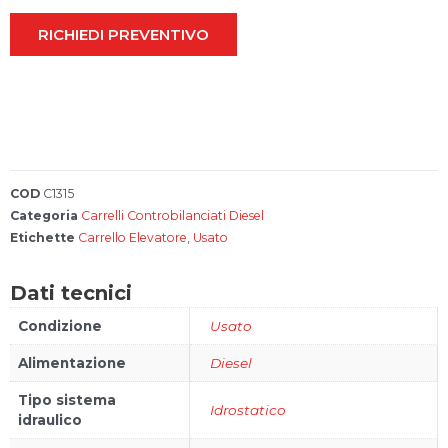
RICHIEDI PREVENTIVO
Account
Carrello
FAQs
Bonus 4.0
COD
C1315
Categoria
Carrelli Controbilanciati Diesel
Configura il
Etichette
Carrello Elevatore
,
Usato
tuo carrello
elevatore
Dati tecnici
Condizione
Usato
Alimentazione
Diesel
Tipo sistema
Idrostatico
idraulico